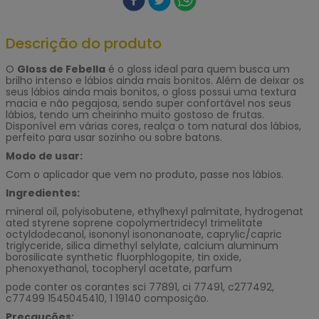
Descrição do produto
O
Gloss de Febella
é o gloss ideal para quem busca um
brilho intenso e lábios ainda mais bonitos. Além de deixar os
seus lábios ainda mais bonitos, o gloss possui uma textura
macia e não pegajosa, sendo super confortável nos seus
lábios, tendo um cheirinho muito gostoso de frutas.
Disponível em várias cores, realça o tom natural dos lábios,
perfeito para usar sozinho ou sobre batons.
Modo de usar:
Com o aplicador que vem no produto, passe nos lábios.
Ingredientes:
mineral oil, polyisobutene, ethylhexyl palmitate, hydrogenat
ated styrene soprene copolymertridecyl trimelitate
octyldodecanol, isononyl isononanoate, caprylic/capric
triglyceride, silica dimethyl selylate, calcium aluminum
borosilicate synthetic fluorphlogopite, tin oxide,
phenoxyethanol, tocopheryl acetate, parfum
pode conter os corantes sci 77891, ci 77491, c277492,
c77499 1545045410, 1 19140 composição.
Precauções: