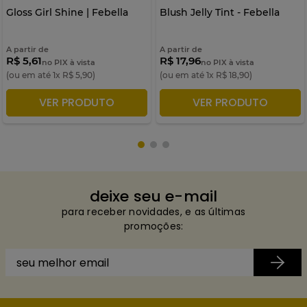
Gloss Girl Shine | Febella
Blush Jelly Tint - Febella
A partir de
A partir de
R$ 5,61
R$ 17,96
no PIX à vista
no PIX à vista
(ou em até
1
x
R$
5
,
90
)
(ou em até
1
x
R$
18
,
90
)
VER PRODUTO
VER PRODUTO
ADICIONAR À SACOLA
ADICIONAR À SACOLA
deixe seu e-mail
para receber novidades, e as últimas
promoções: