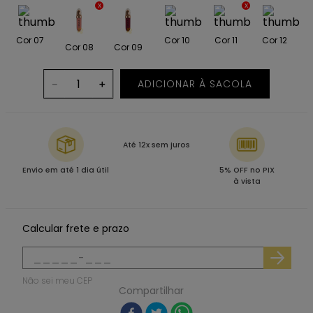
Cor 07
Cor 10
Cor 11
Cor 12
Cor 08
Cor 09
ADICIONAR À SACOLA
－
＋
Até 12x sem juros
Envio em até 1 dia útil
5% OFF no PIX
à vista
Calcular frete e prazo
Não sei meu CEP
Compartilhar