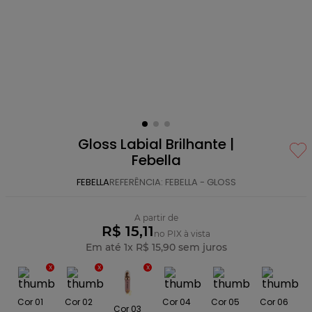
Gloss Labial Brilhante |
Febella
FEBELLA
REFERÊNCIA
:
FEBELLA - GLOSS
A partir de
R$ 15,11
no PIX à vista
Em até
1
x
R$
15
,
90
sem juros
Cor 01
Cor 02
Cor 04
Cor 05
Cor 06
Cor 03