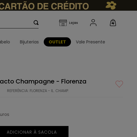
belo
Bijuterias
OUTLET
Vale Presente
acto Champagne - Florenza
REFERÊNCIA
:
FLORENZA - IL. CHAMP.
uros
ADICIONAR À SACOLA