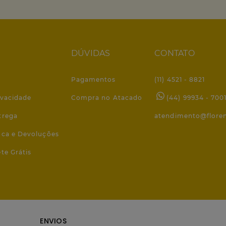
DÚVIDAS
CONTATO
Pagamentos
(11) 4521 - 8821
ivacidade
Compra no Atacado
(44) 99934 - 700
trega
atendimento@flore
roca e Devoluções
ete Grátis
ENVIOS