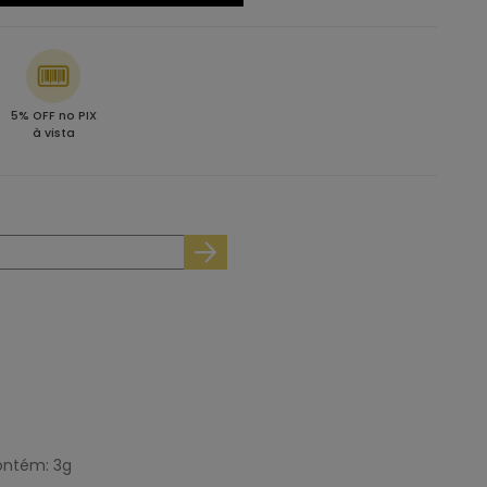
5% OFF no PIX
à vista
ontém: 3g