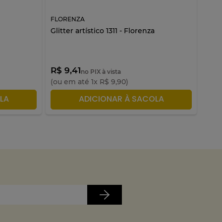
FLORENZA
FLO
Glitter artístico 1311 - Florenza
Glitt
R$ 9,41
R$ 
no PIX à vista
(ou em até
1
x
R$
9
,
90
)
(ou 
LA
ADICIONAR À SACOLA