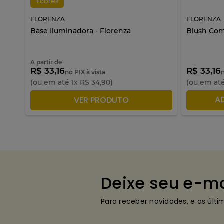
+cores
FLORENZA
FLORENZA
Base Iluminadora - Florenza
Blush Com
A partir de
R$ 33,16
R$ 33,16
no PIX à vista
(ou em até
1
x
R$
34
,
90
)
(ou em at
ADICIONAR À SACOLA
A
VER PRODUTO
Deixe seu e-ma
Para receber novidades, e as últ