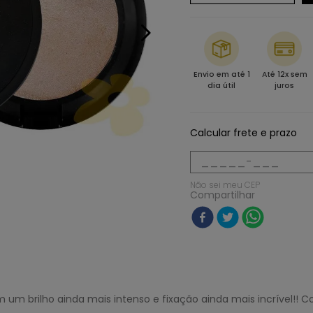
Envio em até 1
Até 12x sem
dia útil
juros
Calcular frete e prazo
Não sei meu CEP
Compartilhar
m brilho ainda mais intenso e fixação ainda mais incrível!! C