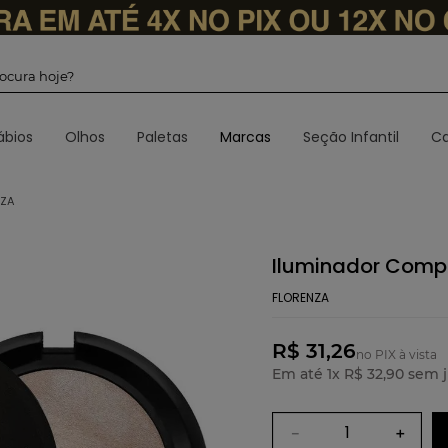
 procura hoje?
ábios
Olhos
Paletas
Marcas
Seção Infantil
Ca
NZA
Iluminador Comp
FLORENZA
R$ 31,26
no PIX à vista
Em até
1
x
R$
32
,
90
sem j
－
＋