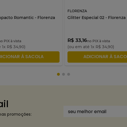
FLORENZA
pacto Romantic - Florenza
Glitter Especial 02 - Florenza
R$ 33,16
no PIX à vista
no PIX à vista
é
1
x
R$
34
,
90
)
(ou em até
1
x
R$
34
,
90
)
DICIONAR À SACOLA
ADICIONAR À SACO
il
imas promoções: