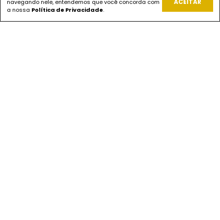
ACEITAR
navegando nele, entendemos que você concorda com
REDES SOCIAIS
a nossa
Política de Privacidade
.
PAGUE COM
ENVIOS
SEGURANÇA