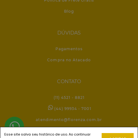
Política de Frete Grátis
Blog
DÚVIDAS
Pagamentos
Compra no Atacado
CONTATO
(11) 4521 - 8821
(44) 99934 - 7001
atendimento@florenza.com.br
Esse site salva seu histórico de uso. Ao continuar