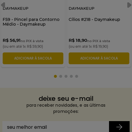
DAYMAKEUP
DAYMAKEUP
F59 - Pincel para Contorno
Cílios #218 - Daymakeup
Médio - Daymakeup
R$ 56,91
R$ 18,90
no PIX à vista
no PIX à vista
(ou em até
1
x
R$
59
,
90
)
(ou em até
1
x
R$
19
,
90
)
ADICIONAR À SACOLA
ADICIONAR À SACOLA
deixe seu e-mail
para receber novidades, e as últimas
promoções: