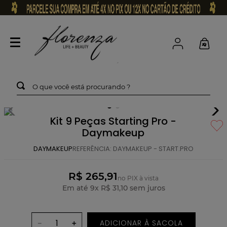
O que você está procurando ?
Kit 9 Peças Starting Pro -
Daymakeup
DAYMAKEUP
REFERÊNCIA
:
DAYMAKEUP - START.PRO
R$ 265,91
no PIX à vista
Em até
9
x
R$
31
,
10
sem juros
ADICIONAR À SACOLA
－
＋