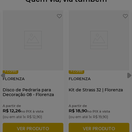
+cores
+cores
FLORENZA
FLORENZA
Disco de Pedraria para
Kit de Strass 32 | Florenza
Decoração 08 - Florenza
A partir de
A partir de
R$ 12,26
R$ 18,90
no PIX à vista
no PIX à vista
(ou em até
1
x
R$
12
,
90
)
(ou em até
1
x
R$
19
,
90
)
VER PRODUTO
VER PRODUTO
ADICIONAR À SACOLA
ADICIONAR À SACOLA