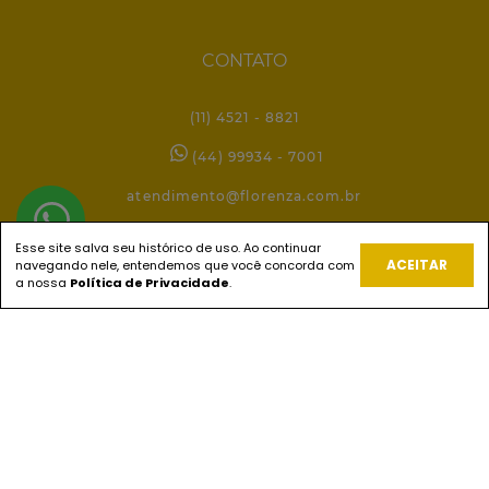
CONTATO
(11) 4521 - 8821
(44) 99934 - 7001
atendimento@florenza.com.br
Esse site salva seu histórico de uso. Ao continuar
ACEITAR
navegando nele, entendemos que você concorda com
REDES SOCIAIS
a nossa
Política de Privacidade
.
PAGUE COM