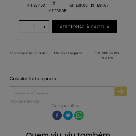
KIT ESP.03
KIT ESP.06
KIT ESP.07
KIT ESP.05
ADICIONAR À SACOLA
－
＋
Envio em até 1 dia útil
Até 12x sem juros
5% OFF no PIX
à vista
Calcular frete e prazo
Não sei meu CEP
Compartilhar
Quem viu, viu também