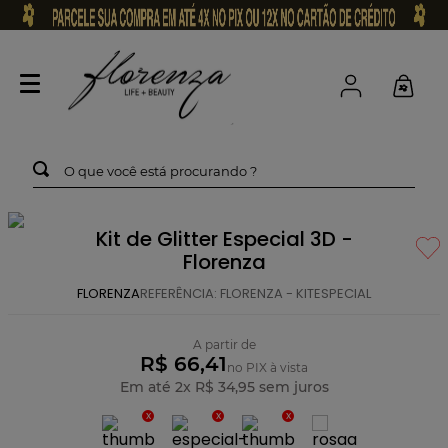
O que você está procurando ?
Kit de Glitter Especial 3D -
Florenza
FLORENZA
REFERÊNCIA
:
FLORENZA - KITESPECIAL
A partir de
R$ 66,41
no PIX à vista
Em até
2
x
R$
34
,
95
sem juros