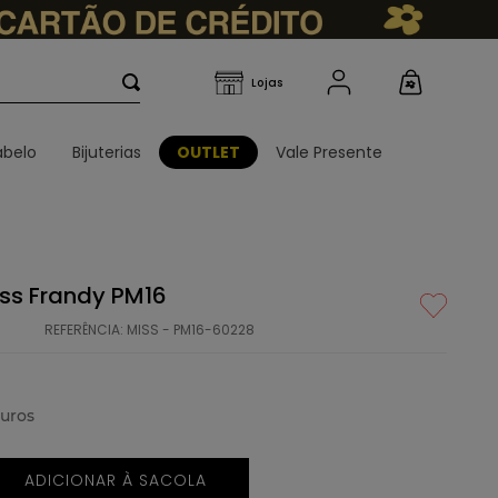
belo
Bijuterias
OUTLET
Vale Presente
Miss Frandy PM16
REFERÊNCIA
:
MISS - PM16-60228
uros
ADICIONAR À SACOLA