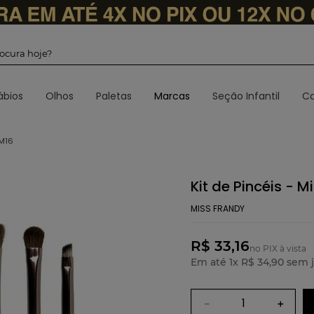
 procura hoje?
ábios
Olhos
Paletas
Marcas
Seção Infantil
Ca
PM16
Kit de Pincéis - 
MISS FRANDY
R$ 33,16
no PIX à vista
Em até
1
x
R$
34
,
90
sem j
－
＋