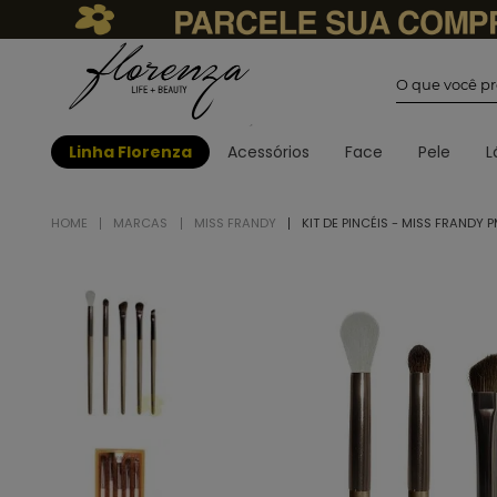
O que você
Linha Florenza
Acessórios
Face
Pele
L
MARCAS
MISS FRANDY
KIT DE PINCÉIS - MISS FRANDY 