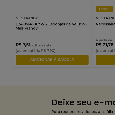
+cores
MISS FRANDY
MISS FRAN
ndy
E24-0514 - Kit c/ 2 Esponjas de Veludo -
Necessaire
Miss Frandy
A partir de
R$ 7,51
R$ 21,76
no PIX à vista
(ou em até
1
x
R$
7
,
90
)
(ou em at
ADICIONAR À SACOLA
A
Deixe seu e-ma
Para receber novidades, e as últ