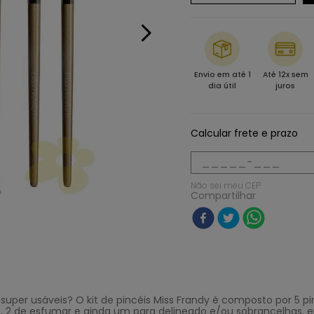
Envio em até 1
Até 12x sem
dia útil
juros
Calcular frete e prazo
Não sei meu CEP
Compartilhar
uper usáveis? O kit de pincéis Miss Frandy é composto por 5 pin
, 2 de esfumar e ainda um para delineado e/ou sobrancelhas, 