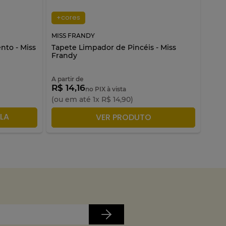
+cores
MISS FRANDY
MISS
nto - Miss
Tapete Limpador de Pincéis - Miss
Cíli
Frandy
A partir de
R$ 14,16
R$ 
no PIX à vista
(ou em até
1
x
R$
14
,
90
)
(ou 
LA
ADICIONAR À SACOLA
VER PRODUTO