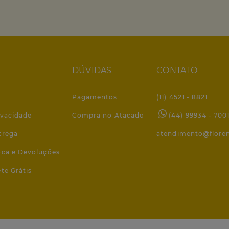
DÚVIDAS
CONTATO
Pagamentos
(11) 4521 - 8821
ivacidade
Compra no Atacado
(44) 99934 - 700
trega
atendimento@flore
roca e Devoluções
ete Grátis