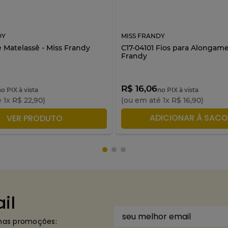
DY
MISS FRANDY
 Matelassê - Miss Frandy
C17-04101 Fios para Alongame
Frandy
R$ 16,06
no PIX à vista
no PIX à vista
é
1
x
R$
22
,
90
)
(ou em até
1
x
R$
16
,
90
)
DICIONAR À SACOLA
ADICIONAR À SACO
VER PRODUTO
il
imas promoções: