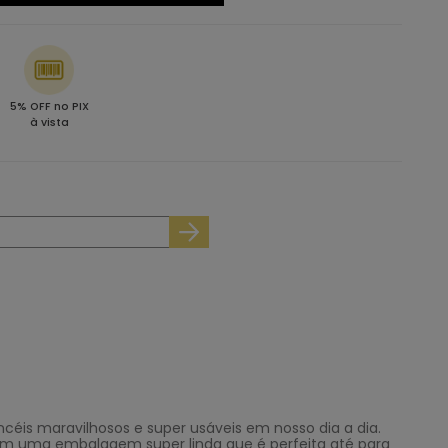
5% OFF no PIX
à vista
céis maravilhosos e super usáveis em nosso dia a dia.
em uma embalagem super linda que é perfeita até para