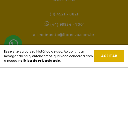
(11) 4521 - 8821
(44) 99934 - 7001
atendimento@florenza.com.br
Esse site salva seu histórico de uso. Ao continuar
REDES SOCIAIS
ACEITAR
navegando nele, entendemos que você concorda com
a nossa
Política de Privacidade
.
PAGUE COM
ENVIOS