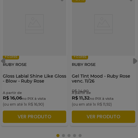
+cores
+cores
RUBY ROSE
RUBY ROSE
Gloss Labial Shine Like Gloss
Gel Tint Mood - Ruby Rose
- Blow - Ruby Rose
venc. 11/26
R$
14
,
90
A partir de
A partir de
R$ 16,06
R$ 11,32
no PIX à vista
no PIX à vista
(ou em até
1
x
R$
16
,
90
)
(ou em até
1
x
R$
11
,
92
)
VER PRODUTO
VER PRODUTO
ADICIONAR À SACOLA
ADICIONAR À SACOLA