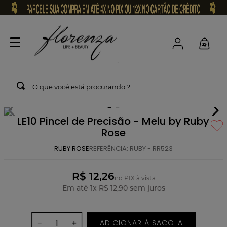
O que você está procurando ?
LE10 Pincel de Precisão - Melu by Ruby
Rose
RUBY ROSE
REFERÊNCIA
:
RUBY - RR523
R$ 12,26
no PIX à vista
Em até
1
x
R$
12
,
90
sem juros
ADICIONAR À SACOLA
－
＋