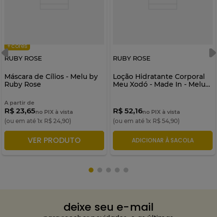
+cores
RUBY ROSE
RUBY ROSE
Máscara de Cílios - Melu by
Loção Hidratante Corporal
Ruby Rose
Meu Xodó - Made In - Melu
by Ruby Rose
A partir de
R$ 23,65
R$ 52,16
no PIX à vista
no PIX à vista
(ou em até
1
x
R$
24
,
90
)
(ou em até
1
x
R$
54
,
90
)
VER PRODUTO
ADICIONAR À SACOLA
ADICIONAR À SACOLA
deixe seu e-mail