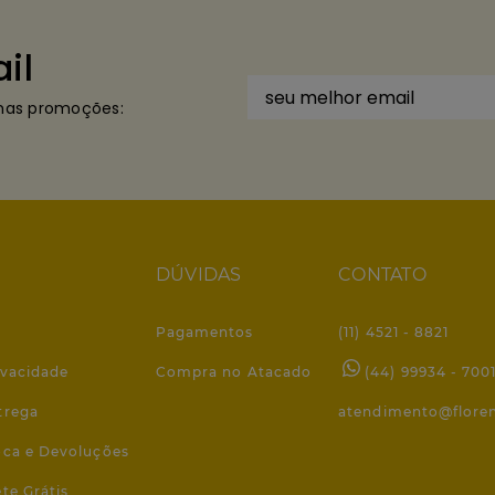
il
imas promoções:
DÚVIDAS
CONTATO
Pagamentos
(11) 4521 - 8821
ivacidade
Compra no Atacado
(44) 99934 - 700
trega
atendimento@flore
roca e Devoluções
ete Grátis