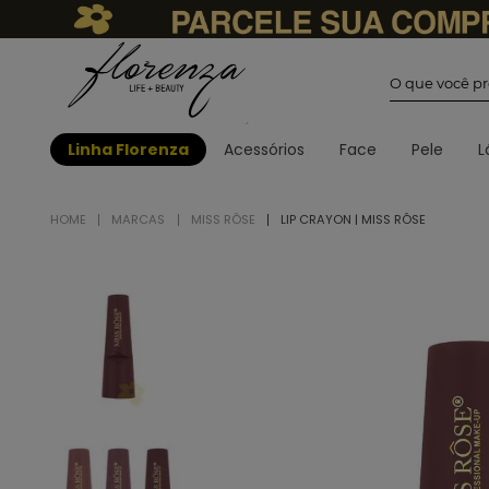
O que você
Linha Florenza
Acessórios
Face
Pele
L
MARCAS
MISS RÔSE
LIP CRAYON | MISS RÔSE