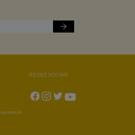
REDES SOCIAIS
1
nza.com.br