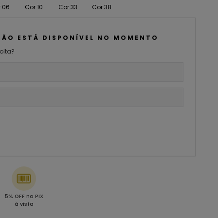
 06
Cor 10
Cor 33
Cor 38
NÃO ESTÁ DISPONÍVEL NO MOMENTO
olta?
5% OFF no PIX
à vista