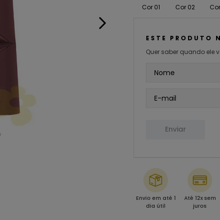
Cor 01
Cor 02
Cor
ESTE PRODUTO 
Quer saber quando ele v
Enviar
Envio em até 1
Até 12x sem
dia útil
juros