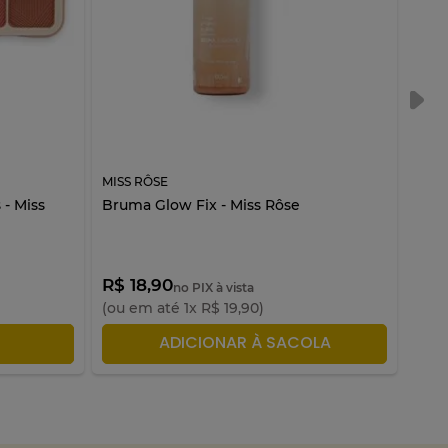
MISS RÔSE
MISS
 - Miss
Bruma Glow Fix - Miss Rôse
Pale
Rôs
R$ 18,90
R$ 
no PIX à vista
(ou em até
1
x
R$
19
,
90
)
(ou 
LA
ADICIONAR À SACOLA