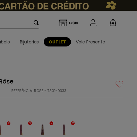
belo
Bijuterias
OUTLET
Vale Presente
 Rôse
REFERÊNCIA
:
ROSE - 7301-0333