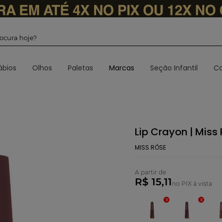
 procura hoje?
ábios
Olhos
Paletas
Marcas
Seção Infantil
Ca
Lip Crayon | Miss
MISS RÔSE
A partir de
R$ 15,11
no PIX à vista