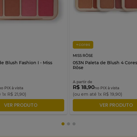
+cores
MISS RÔSE
e Blush Fashion I - Miss
053N Paleta de Blush 4 Cores
Rôse
A partir de
R$ 18,90
no PIX à vista
no PIX à vista
é
1
x
R$
21
,
90
)
(ou em até
1
x
R$
19
,
90
)
DICIONAR À SACOLA
ADICIONAR À SACO
VER PRODUTO
VER PRODUTO