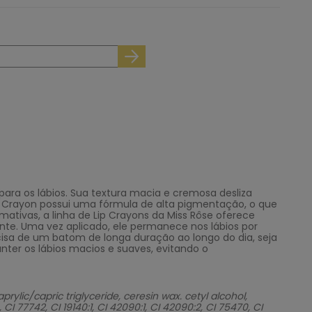
ara os lábios. Sua textura macia e cremosa desliza
 Crayon possui uma fórmula de alta pigmentação, o que
mativas, a linha de Lip Crayons da Miss Rôse oferece
nte. Uma vez aplicado, ele permanece nos lábios por
ecisa de um batom de longa duração ao longo do dia, seja
nter os lábios macios e suaves, evitando o
rylic/capric triglyceride, ceresin wax. cetyl alcohol,
I 77742, CI 19140:1, CI 42090:1, CI 42090:2, CI 75470, CI