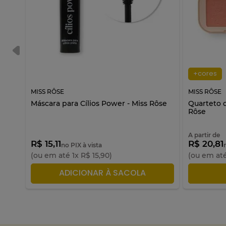
+cores
MISS RÔSE
MISS RÔSE
e
Máscara para Cílios Power - Miss Rôse
Quarteto d
Rôse
A partir de
R$ 15,11
R$ 20,81
no PIX à vista
(ou em até
1
x
R$
15
,
90
)
(ou em at
ADICIONAR À SACOLA
A