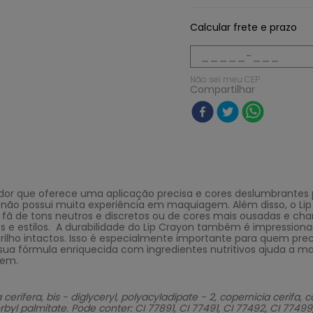
Calcular frete e prazo
Não sei meu CEP
Compartilhar
ador que oferece uma aplicação precisa e cores deslumbrantes p
ão possui muita experiência em maquiagem. Além disso, o Lip
cê fã de tons neutros e discretos ou de cores mais ousadas e cha
e estilos. A durabilidade do Lip Crayon também é impressiona
 brilho intactos. Isso é especialmente importante para quem pr
 sua fórmula enriquecida com ingredientes nutritivos ajuda a ma
gem.
ifera, bis - diglyceryl, polyacyladipate - 2, copernicia cerifa, cap
l palmitate. Pode conter: CI 77891, CI 77491, CI 77492, CI 77499, C