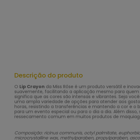
Descrição do produto
O
Lip Crayon
da Miss Rôse é um produto versátil e inov
suavemente, facilitando a aplicação mesmo para quem n
significa que as cores são intensas e vibrantes. Seja vo
uma ampla variedade de opções para atender aos gostos 
horas, resistindo a transferências e mantendo a cor e o
para um evento especial ou para o dia a dia. Além disso,
ressecamento comum em muitos produtos de maquia
Composição: ricinus communis, octyl palmitate, euphorbia cer
microcrystalline wax, methylparaben, propylparaben, ascorby