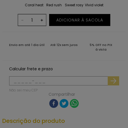
Coral heat
Red rush
Sweet rosy
VIvid violet
ADICIONAR À SACOLA
－
＋
Envio em até 1 dia útil
Até 12x sem juros
5% OFF no PIX
à vista
Calcular frete e prazo
Não sei meu CEP
Compartilhar
Descrição do produto