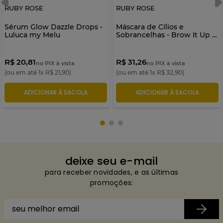
RUBY ROSE
RUBY ROSE
Sérum Glow Dazzle Drops -
Máscara de Cílios e
Luluca my Melu
Sobrancelhas - Brow It Up -
Luluca by Melu
R$ 20,81
R$ 31,26
no PIX à vista
no PIX à vista
(ou em até
1
x
R$
21
,
90
)
(ou em até
1
x
R$
32
,
90
)
ADICIONAR À SACOLA
ADICIONAR À SACOLA
deixe seu e-mail
para receber novidades, e as últimas
promoções: