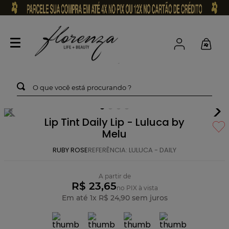
O que você está procurando ?
Lip Tint Daily Lip - Luluca by
Melu
RUBY ROSE
REFERÊNCIA
:
LULUCA - DAILY
A partir de
R$ 23,65
no PIX à vista
Em até
1
x
R$
24
,
90
sem juros