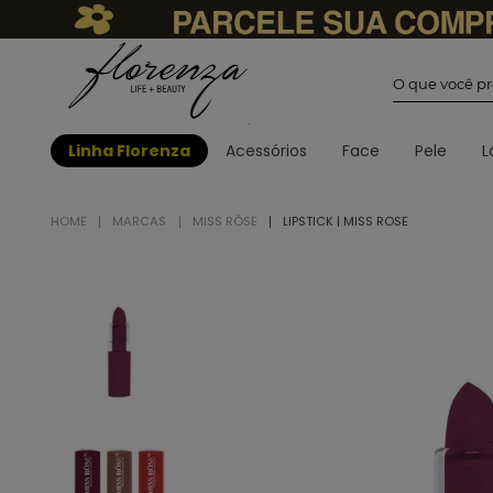
O que você
Linha Florenza
Acessórios
Face
Pele
L
MARCAS
MISS RÔSE
LIPSTICK | MISS ROSE