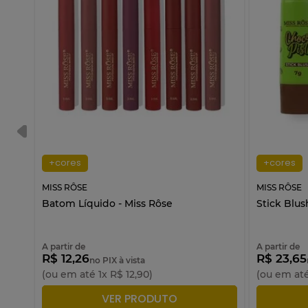
+cores
+cores
MISS RÔSE
MISS RÔSE
 Rôse
Batom Líquido - Miss Rôse
Stick Blus
A partir de
A partir de
R$ 12,26
R$ 23,65
no PIX à vista
(ou em até
1
x
R$
12
,
90
)
(ou em at
ADICIONAR À SACOLA
A
VER PRODUTO