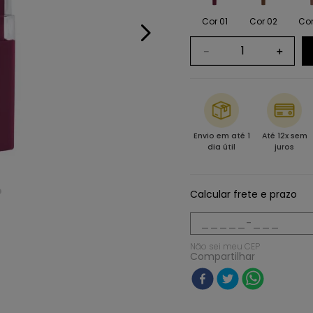
Cor 01
Cor 02
Cor
－
＋
Envio em até 1
Até 12x sem
dia útil
juros
Calcular frete e prazo
Não sei meu CEP
Compartilhar