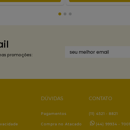
il
imas promoções:
DÚVIDAS
CONTATO
Pagamentos
(11) 4521 - 8821
ivacidade
Compra no Atacado
(44) 99934 - 700