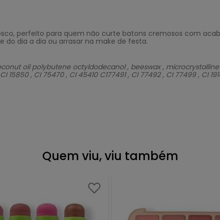
fosco, perfeito para quem não curte batons cremosos com acabam
ke do dia a dia ou arrasar na make de festa.
ut oil polybutene octyldodecanol , beeswax , microcrystalline wax 
CI 15850 , CI 75470 , CI 45410 C177491 , CI 77492 , CI 77499 , CI 1
Quem viu, viu também