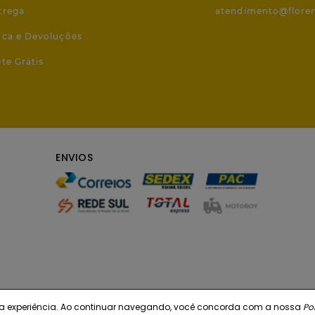
trega
atendimento@flore
roca e Devoluções
ete Grátis
ENVIOS
r sua experiência. Ao continuar navegando, você concorda com a nossa
Pol