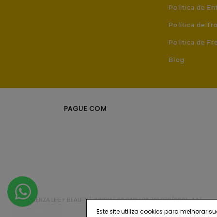
Política de En
Política de T
Política de Fr
Blog
PAGUE COM
FLORENZA LIFE+ BEAUTY | JUNDIAÍ, SP CNPJ 23.721.872/0001-44 |
Este site utiliza cookies para melhora