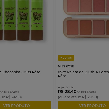
+cores
MISS RÔSE
h Chocopist - Miss Rôse
052Y Paleta de Blush 4 Cores 
Rôse
A partir de
R$ 28,40
no PIX à vista
no PIX à vista
é
1
x
R$
24
,
90
)
(ou em até
1
x
R$
29
,
90
)
DICIONAR À SACOLA
ADICIONAR À SACO
VER PRODUTO
VER PRODUTO