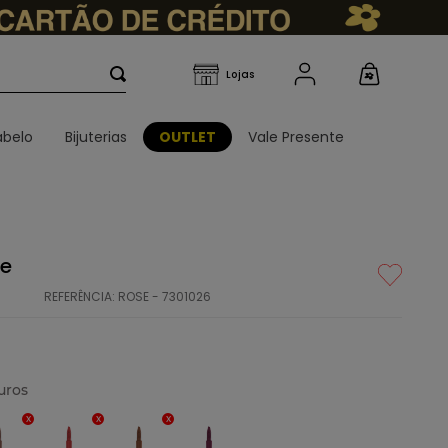
belo
Bijuterias
OUTLET
Vale Presente
se
REFERÊNCIA
:
ROSE - 7301026
uros