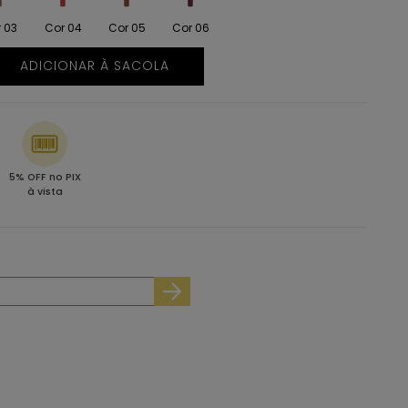
 03
Cor 04
Cor 05
Cor 06
ADICIONAR À SACOLA
5% OFF no PIX
à vista