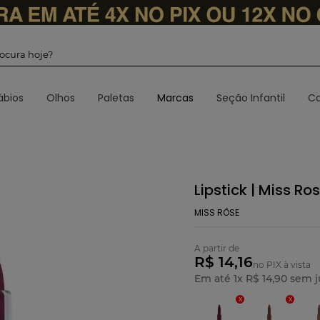
 procura hoje?
ábios
Olhos
Paletas
Marcas
Seção Infantil
Ca
Lipstick | Miss Ro
MISS RÔSE
A partir de
R$ 14,16
no PIX à vista
Em até
1
x
R$
14
,
90
sem j