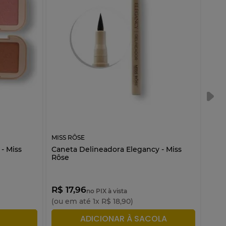
MISS RÔSE
MISS
- Miss
Caneta Delineadora Elegancy - Miss
Másc
Rôse
Rôs
R$ 17,96
R$ 
no PIX à vista
(ou em até
1
x
R$
18
,
90
)
(ou 
LA
ADICIONAR À SACOLA