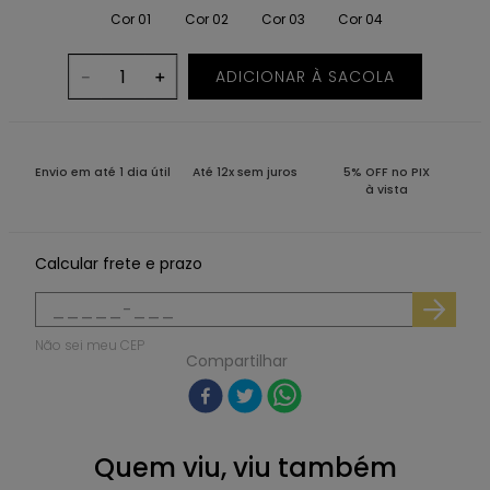
Cor 01
Cor 02
Cor 03
Cor 04
ADICIONAR À SACOLA
－
＋
Envio em até 1 dia útil
Até 12x sem juros
5% OFF no PIX
à vista
Calcular frete e prazo
Não sei meu CEP
Compartilhar
Quem viu, viu também