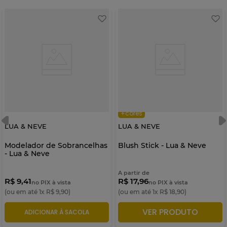
+cores
LUA & NEVE
LUA & NEVE
Modelador de Sobrancelhas
Blush Stick - Lua & Neve
- Lua & Neve
A partir de
R$ 9,41
R$ 17,96
no PIX à vista
no PIX à vista
(ou em até
1
x
R$
9
,
90
)
(ou em até
1
x
R$
18
,
90
)
VER PRODUTO
ADICIONAR À SACOLA
ADICIONAR À SACOLA