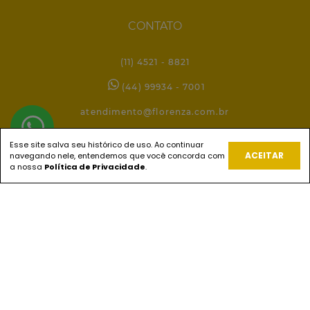
CONTATO
(11) 4521 - 8821
(44) 99934 - 7001
atendimento@florenza.com.br
Esse site salva seu histórico de uso. Ao continuar
ACEITAR
navegando nele, entendemos que você concorda com
REDES SOCIAIS
a nossa
Política de Privacidade
.
PAGUE COM