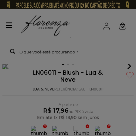
O que você está procurando ?
LN06011 - Blush - Lua &
Neve
LUA & NEVE
REFERÊNCIA
:
LAU - LN06011
A partir de
R$ 17,96
no PIX à vista
Em até
1
x
R$
18
,
90
sem juros