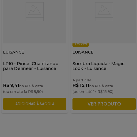
+cores
LUISANCE
LUISANCE
LP10 - Pincel Chanfrando
Sombra Líquida - Magic
para Delinear - Luisance
Look - Luisance
A partir de
R$ 9,41
R$ 15,11
no PIX à vista
no PIX à vista
(ou em até
1
x
R$
9
,
90
)
(ou em até
1
x
R$
15
,
90
)
VER PRODUTO
ADICIONAR À SACOLA
ADICIONAR À SACOLA