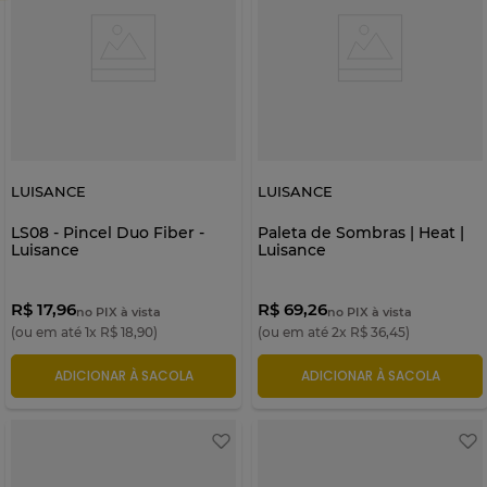
LUISANCE
LUISANCE
LS08 - Pincel Duo Fiber -
Paleta de Sombras | Heat |
Luisance
Luisance
R$ 17,96
R$ 69,26
no PIX à vista
no PIX à vista
(ou em até
1
x
R$
18
,
90
)
(ou em até
2
x
R$
36
,
45
)
ADICIONAR À SACOLA
ADICIONAR À SACOLA