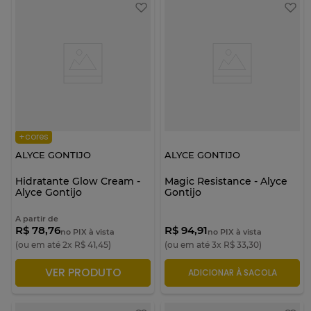
+cores
ALYCE GONTIJO
ALYCE GONTIJO
Hidratante Glow Cream -
Magic Resistance - Alyce
Alyce Gontijo
Gontijo
A partir de
R$ 78,76
R$ 94,91
no PIX à vista
no PIX à vista
(ou em até
2
x
R$
41
,
45
)
(ou em até
3
x
R$
33
,
30
)
VER PRODUTO
ADICIONAR À SACOLA
ADICIONAR À SACOLA