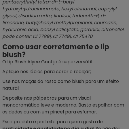
pentaerythrityl tetra-di-t-butyl
hydroxyhydrocinnamate, hexyl cinnamal, caprylyl
glycol, disodium edta, linalool, trideceth-6, d-
limonene, butylphenyl methylpropional, coumarin,
hyaluronic acid, benzyl salicylate, geraniol, citronellol.
pode conter: Cl 77891, CI 77491, CI 75470.
Como usar corretamente o lip
blush?
O Lip Blush Alyce Gontijo é superversátil:
Aplique nos lábios para corar e realçar;
Use nas maçãs do rosto como blush para um efeito
natural;
Deposite nas pálpebras para um visual
monocromático leve e moderno. Basta espalhar com
os dedos ou com um
pincel
para esfumar.
Esse produto é perfeito para quem gosta de
praticidade e qualidade no dia a dia
! Se não deu