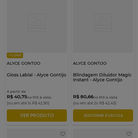
+cores
ALYCE GONTIJO
ALYCE GONTIJO
Gloss Labial - Alyce Gontijo
Blindagem Diluidor Magic
Instant - Alyce Gontijo
A partir de
R$ 40,75
R$ 80,66
no PIX à vista
no PIX à vista
(ou em até
1
x
R$
42
,
90
)
(ou em até
2
x
R$
42
,
45
)
VER PRODUTO
ADICIONAR À SACOLA
ADICIONAR À SACOLA