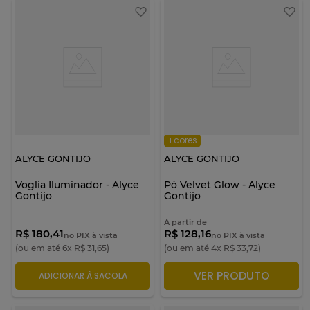
+cores
ALYCE GONTIJO
ALYCE GONTIJO
Voglia Iluminador - Alyce
Pó Velvet Glow - Alyce
Gontijo
Gontijo
A partir de
R$ 180,41
R$ 128,16
no PIX à vista
no PIX à vista
(ou em até
6
x
R$
31
,
65
)
(ou em até
4
x
R$
33
,
72
)
VER PRODUTO
ADICIONAR À SACOLA
ADICIONAR À SACOLA