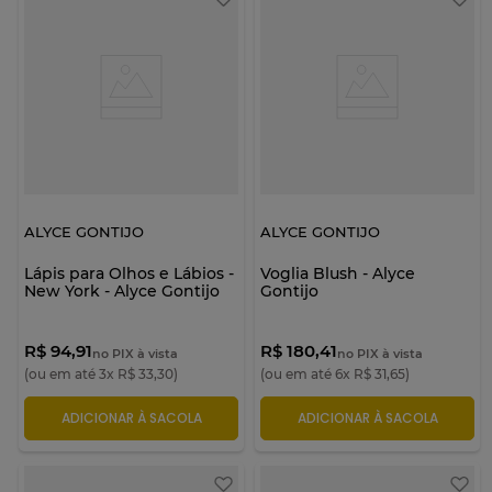
ALYCE GONTIJO
ALYCE GONTIJO
Lápis para Olhos e Lábios -
Voglia Blush - Alyce
New York - Alyce Gontijo
Gontijo
R$ 94,91
R$ 180,41
no PIX à vista
no PIX à vista
(ou em até
3
x
R$
33
,
30
)
(ou em até
6
x
R$
31
,
65
)
ADICIONAR À SACOLA
ADICIONAR À SACOLA