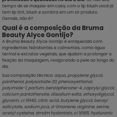
tempo de se maquiar em casa, com o lip blush você já
tem
lip tint
, blush e sombra em um só produto.
Demais, não é?
Qual é a composição da Bruma
Beauty Alyce Gontijo?
A Bruma Beauty Alyce Gontijo é enriquecida com
ingredientes hidratantes e calmantes, como
água
termal
e extratos vegetais, que ajudam a prolongar a
fixação da maquiagem, revigorando a pele ao longo do
dia.
Sua composição técnica:
aqua, propylene glycol,
panthenol, polysorbate 20, phenoxyethanol,
polyimide-1, parfum, benzophenone-4, caprylyl glycol,
calcium pantothenate, disodium edta, ethoxydiglycol,
glycerin, ci 19140, citric acid, butylene glycol, benzyl
salicylate, sodium pca, d-limonene, arginine, serine,
acetyl cysteine, dmdm hydantoin, ci 16185, hyaluronic