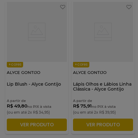
+cores
+cores
ALYCE GONTIJO
ALYCE GONTIJO
Lip Blush - Alyce Gontijo
Lápis Olhos e Lábios Linha
Clássica - Alyce Gontijo
A partir de
A partir de
R$ 49,80
R$ 75,91
no PIX à vista
no PIX à vista
(ou em até
2
x
R$
34
,
95
)
(ou em até
2
x
R$
39
,
95
)
VER PRODUTO
VER PRODUTO
ADICIONAR À SACOLA
ADICIONAR À SACOLA