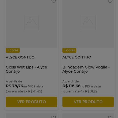
+cores
+cores
ALYCE GONTIJO
ALYCE GONTIJO
Gloss Wet Lips - Alyce
Blindagem Glow Voglia -
Gontijo
Alyce Gontijo
A partir de
A partir de
R$ 78,76
R$ 118,66
no PIX à vista
no PIX à vista
(ou em até
2
x
R$
41
,
45
)
(ou em até
4
x
R$
31
,
22
)
VER PRODUTO
VER PRODUTO
ADICIONAR À SACOLA
ADICIONAR À SACOLA