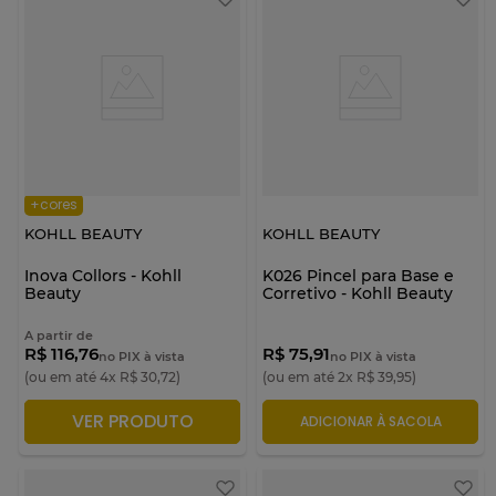
+cores
KOHLL BEAUTY
KOHLL BEAUTY
Inova Collors - Kohll
K026 Pincel para Base e
Beauty
Corretivo - Kohll Beauty
A partir de
R$ 116,76
R$ 75,91
no PIX à vista
no PIX à vista
(ou em até
4
x
R$
30
,
72
)
(ou em até
2
x
R$
39
,
95
)
VER PRODUTO
ADICIONAR À SACOLA
ADICIONAR À SACOLA