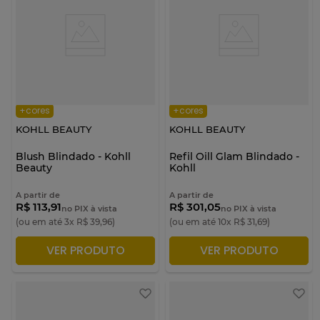
+cores
+cores
KOHLL BEAUTY
KOHLL BEAUTY
Blush Blindado - Kohll
Refil Oill Glam Blindado -
Beauty
Kohll
A partir de
A partir de
R$ 113,91
R$ 301,05
no PIX à vista
no PIX à vista
(ou em até
3
x
R$
39
,
96
)
(ou em até
10
x
R$
31
,
69
)
VER PRODUTO
VER PRODUTO
ADICIONAR À SACOLA
ADICIONAR À SACOLA