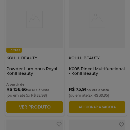
+cores
KOHLL BEAUTY
KOHLL BEAUTY
Powder Luminous Royal -
K008 Pincel Multifuncional
Kohll Beauty
- Kohll Beauty
A partir de
R$ 156,66
R$ 75,91
no PIX à vista
no PIX à vista
(ou em até
5
x
R$
32
,
98
)
(ou em até
2
x
R$
39
,
95
)
VER PRODUTO
ADICIONAR À SACOLA
ADICIONAR À SACOLA