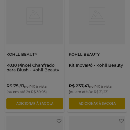
KOHLL BEAUTY
KOHLL BEAUTY
K030 Pincel Chanfrado
Kit InovaPó - Kohll Beauty
para Blush - Kohll Beauty
R$ 75,91
R$ 237,41
no PIX à vista
no PIX à vista
(ou em até
2
x
R$
39
,
95
)
(ou em até
8
x
R$
31
,
23
)
ADICIONAR À SACOLA
ADICIONAR À SACOLA