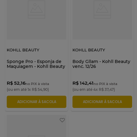
KOHLL BEAUTY
KOHLL BEAUTY
Sponge Pro - Esponja de
Body Gllam - Kohll Beauty
Maquiagem - Kohll Beauty
venc. 12/26
R$ 52,16
R$ 142,41
no PIX à vista
no PIX à vista
(ou em até
1
x
R$
54
,
90
)
(ou em até
4
x
R$
37
,
47
)
ADICIONAR À SACOLA
ADICIONAR À SACOLA