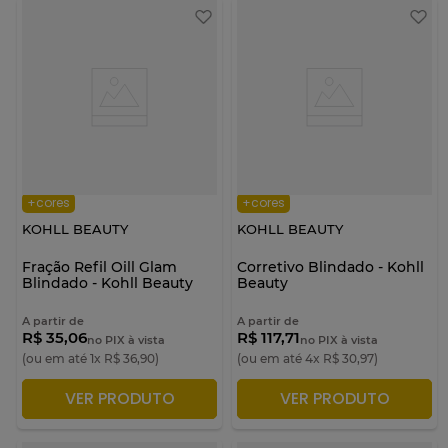
+cores
+cores
KOHLL BEAUTY
KOHLL BEAUTY
Fração Refil Oill Glam
Corretivo Blindado - Kohll
Blindado - Kohll Beauty
Beauty
A partir de
A partir de
R$ 35,06
R$ 117,71
no PIX à vista
no PIX à vista
(ou em até
1
x
R$
36
,
90
)
(ou em até
4
x
R$
30
,
97
)
VER PRODUTO
VER PRODUTO
ADICIONAR À SACOLA
ADICIONAR À SACOLA