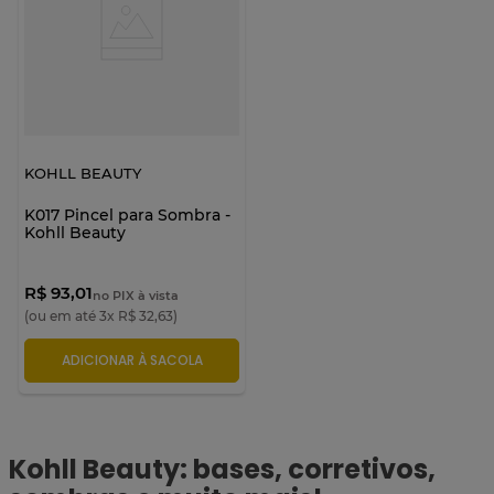
KOHLL BEAUTY
K017 Pincel para Sombra -
Kohll Beauty
R$ 93,01
no PIX à vista
(ou em até
3
x
R$
32
,
63
)
ADICIONAR À SACOLA
Kohll Beauty: bases, corretivos,