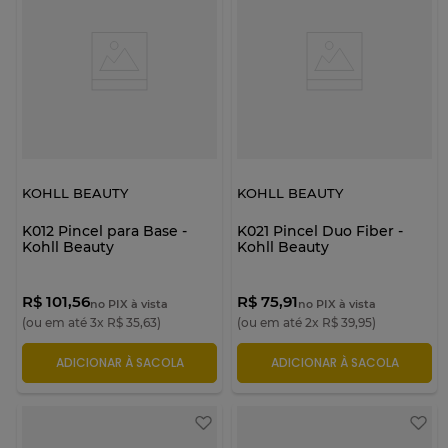
KOHLL BEAUTY
KOHLL BEAUTY
K012 Pincel para Base -
K021 Pincel Duo Fiber -
Kohll Beauty
Kohll Beauty
R$ 101,56
R$ 75,91
no PIX à vista
no PIX à vista
(ou em até
3
x
R$
35
,
63
)
(ou em até
2
x
R$
39
,
95
)
ADICIONAR À SACOLA
ADICIONAR À SACOLA