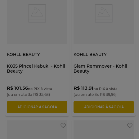
KOHLL BEAUTY
KOHLL BEAUTY
K035 Pincel Kabuki - Kohll
Glam Remmover - Kohll
Beauty
Beauty
R$ 101,56
R$ 113,91
no PIX à vista
no PIX à vista
(ou em até
3
x
R$
35
,
63
)
(ou em até
3
x
R$
39
,
96
)
ADICIONAR À SACOLA
ADICIONAR À SACOLA