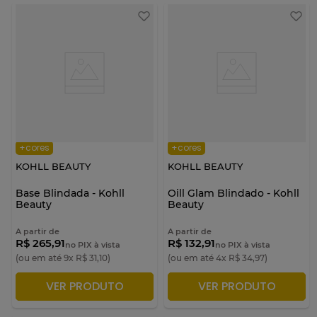
+cores
+cores
KOHLL BEAUTY
KOHLL BEAUTY
Base Blindada - Kohll
Oill Glam Blindado - Kohll
Beauty
Beauty
A partir de
A partir de
R$ 265,91
R$ 132,91
no PIX à vista
no PIX à vista
(ou em até
9
x
R$
31
,
10
)
(ou em até
4
x
R$
34
,
97
)
VER PRODUTO
VER PRODUTO
ADICIONAR À SACOLA
ADICIONAR À SACOLA