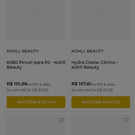
KOHLL BEAUTY
KOHLL BEAUTY
K080 Pincel para Pó - Kohll
Hydra Gloow Citrino -
Beauty
Kohll Beauty
R$ 101,56
R$ 157,61
no PIX à vista
no PIX à vista
(ou em até
3
x
R$
35
,
63
)
(ou em até
5
x
R$
33
,
18
)
ADICIONAR À SACOLA
ADICIONAR À SACOLA