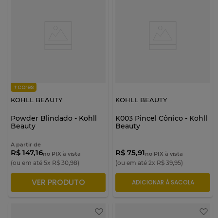
+cores
KOHLL BEAUTY
KOHLL BEAUTY
Powder Blindado - Kohll
K003 Pincel Cônico - Kohll
Beauty
Beauty
A partir de
R$ 147,16
R$ 75,91
no PIX à vista
no PIX à vista
(ou em até
5
x
R$
30
,
98
)
(ou em até
2
x
R$
39
,
95
)
VER PRODUTO
ADICIONAR À SACOLA
ADICIONAR À SACOLA