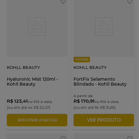
+cores
KOHLL BEAUTY
KOHLL BEAUTY
Hyaluronic Mist 120ml -
FortFix Selamento
Kohll Beauty
Blindado - Kohll Beauty
A partir de
R$ 123,41
R$ 170,91
no PIX à vista
no PIX à vista
(ou em até
4
x
R$
32
,
47
)
(ou em até
9
x
R$
31
,
65
)
VER PRODUTO
ADICIONAR À SACOLA
ADICIONAR À SACOLA