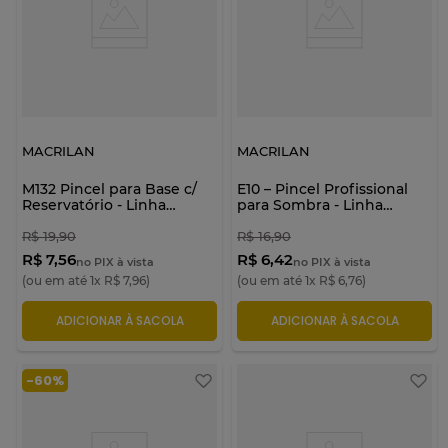
MACRILAN
MACRILAN
M132 Pincel para Base c/
E10 – Pincel Profissional
Reservatório - Linha
para Sombra - Linha
Madeira - Macrilan
Studio - Macrilan
R$
19
,
90
R$
16
,
90
R$ 7,56
R$ 6,42
no PIX à vista
no PIX à vista
(ou em até
1
x
R$
7
,
96
)
(ou em até
1
x
R$
6
,
76
)
ADICIONAR À SACOLA
ADICIONAR À SACOLA
-
60%