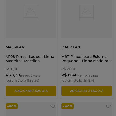
MACRILAN
MACRILAN
M108 Pincel Leque - Linha
M911 Pincel para Esfumar
Madeira - Macrilan
Pequeno - Linha Madeira -
Macrilan
R$
8
,
90
R$
21
,
90
R$ 3,38
R$ 12,48
no PIX à vista
no PIX à vista
(ou em até
1
x
R$
3
,
56
)
(ou em até
1
x
R$
13
,
14
)
ADICIONAR À SACOLA
ADICIONAR À SACOLA
-
60%
-
40%