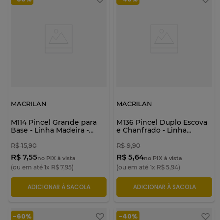
MACRILAN
MACRILAN
M114 Pincel Grande para
M136 Pincel Duplo Escova
Base - Linha Madeira -
e Chanfrado - Linha
Macrilan
Madeira - Macrilan
R$
15
,
90
R$
9
,
90
R$ 7,55
R$ 5,64
no PIX à vista
no PIX à vista
(ou em até
1
x
R$
7
,
95
)
(ou em até
1
x
R$
5
,
94
)
ADICIONAR À SACOLA
ADICIONAR À SACOLA
-
60%
-
40%