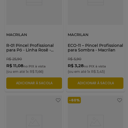
MACRILAN
MACRILAN
R-01 Pincel Profissional
ECO-11 – Pincel Profissional
para Pó - Linha Rosê -
para Sombra - Macrilan
Macrilan
R$
25
,
90
R$
5
,
90
R$ 11,08
R$ 3,28
no PIX à vista
no PIX à vista
(ou em até
1
x
R$
11
,
66
)
(ou em até
1
x
R$
3
,
45
)
ADICIONAR À SACOLA
ADICIONAR À SACOLA
-
60%