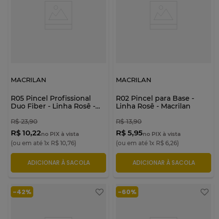
MACRILAN
MACRILAN
R05 Pincel Profissional
R02 Pincel para Base -
Duo Fiber - Linha Rosê -
Linha Rosê - Macrilan
Macrilan
R$
23
,
90
R$
13
,
90
R$ 10,22
R$ 5,95
no PIX à vista
no PIX à vista
(ou em até
1
x
R$
10
,
76
)
(ou em até
1
x
R$
6
,
26
)
ADICIONAR À SACOLA
ADICIONAR À SACOLA
-
42%
-
60%