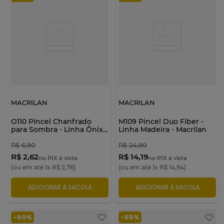
MACRILAN
MACRILAN
O110 Pincel Chanfrado
M109 Pincel Duo Fiber -
para Sombra - Linha Ônix -
Linha Madeira - Macrilan
Macrilan
R$
6
,
90
R$
24
,
90
R$ 2,62
R$ 14,19
no PIX à vista
no PIX à vista
(ou em até
1
x
R$
2
,
76
)
(ou em até
1
x
R$
14
,
94
)
ADICIONAR À SACOLA
ADICIONAR À SACOLA
-
60%
-
55%