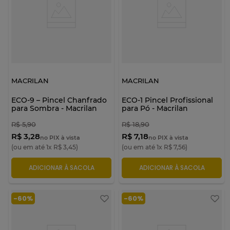
MACRILAN
MACRILAN
ECO-9 – Pincel Chanfrado
ECO-1 Pincel Profissional
para Sombra - Macrilan
para Pó - Macrilan
R$
5
,
90
R$
18
,
90
R$ 3,28
R$ 7,18
no PIX à vista
no PIX à vista
(ou em até
1
x
R$
3
,
45
)
(ou em até
1
x
R$
7
,
56
)
ADICIONAR À SACOLA
ADICIONAR À SACOLA
-
60%
-
60%