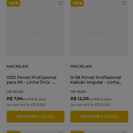
-
60%
-
35%
MACRILAN
MACRILAN
O101 Pincel Profissional
R-08 Pincel Profissional
para Pó - Linha Ônix -
Kabuki Angular - Linha
Macrilan
Rosê - Macrilan
R$
20
,
90
R$
19
,
90
R$ 7,94
R$ 12,29
no PIX à vista
no PIX à vista
(ou em até
1
x
R$
8
,
36
)
(ou em até
1
x
R$
12
,
94
)
ADICIONAR À SACOLA
ADICIONAR À SACOLA