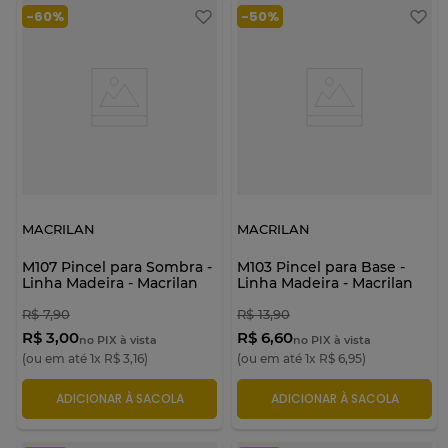
-
60%
-
50%
MACRILAN
MACRILAN
M107 Pincel para Sombra -
M103 Pincel para Base -
Linha Madeira - Macrilan
Linha Madeira - Macrilan
R$
7
,
90
R$
13
,
90
R$ 3,00
R$ 6,60
no PIX à vista
no PIX à vista
(ou em até
1
x
R$
3
,
16
)
(ou em até
1
x
R$
6
,
95
)
ADICIONAR À SACOLA
ADICIONAR À SACOLA