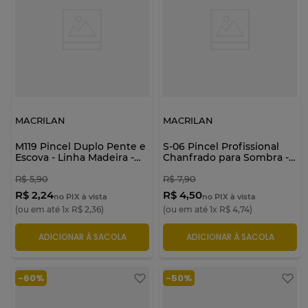
MACRILAN
MACRILAN
M119 Pincel Duplo Pente e
S-06 Pincel Profissional
Escova - Linha Madeira -
Chanfrado para Sombra -
Macrilan
Linha Silver - Macrilan
R$
5
,
90
R$
7
,
90
R$ 2,24
R$ 4,50
no PIX à vista
no PIX à vista
(ou em até
1
x
R$
2
,
36
)
(ou em até
1
x
R$
4
,
74
)
ADICIONAR À SACOLA
ADICIONAR À SACOLA
-
60%
-
50%