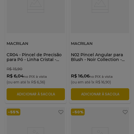
MACRILAN
MACRILAN
CR04 - Pincel de Precisão
N02 Pincel Angular para
para Pó - Linha Cristal -
Blush - Noir Collection -
Macrilan
Macrilan
R$
15
,
90
R$ 6,04
R$ 16,06
no PIX à vista
no PIX à vista
(ou em até
1
x
R$
6
,
36
)
(ou em até
1
x
R$
16
,
90
)
ADICIONAR À SACOLA
ADICIONAR À SACOLA
-
55%
-
50%