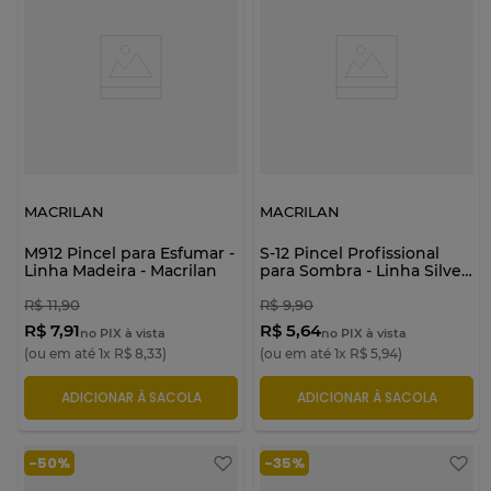
MACRILAN
MACRILAN
M912 Pincel para Esfumar -
S-12 Pincel Profissional
Linha Madeira - Macrilan
para Sombra - Linha Silver
- Macrilan
R$
11
,
90
R$
9
,
90
R$ 7,91
R$ 5,64
no PIX à vista
no PIX à vista
(ou em até
1
x
R$
8
,
33
)
(ou em até
1
x
R$
5
,
94
)
ADICIONAR À SACOLA
ADICIONAR À SACOLA
-
50%
-
35%