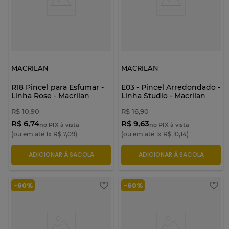
MACRILAN
MACRILAN
R18 Pincel para Esfumar -
E03 - Pincel Arredondado -
Linha Rose - Macrilan
Linha Studio - Macrilan
R$
10
,
90
R$
16
,
90
R$ 6,74
R$ 9,63
no PIX à vista
no PIX à vista
(ou em até
1
x
R$
7
,
09
)
(ou em até
1
x
R$
10
,
14
)
ADICIONAR À SACOLA
ADICIONAR À SACOLA
-
60%
-
60%