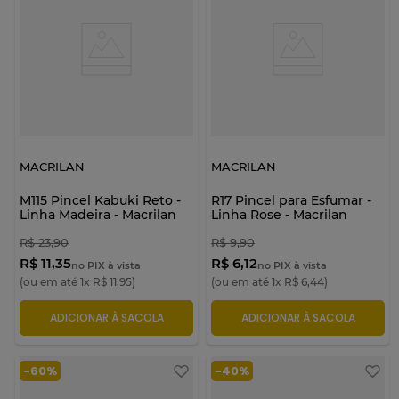
MACRILAN
MACRILAN
M115 Pincel Kabuki Reto -
R17 Pincel para Esfumar -
Linha Madeira - Macrilan
Linha Rose - Macrilan
R$
23
,
90
R$
9
,
90
R$ 11,35
R$ 6,12
no PIX à vista
no PIX à vista
(ou em até
1
x
R$
11
,
95
)
(ou em até
1
x
R$
6
,
44
)
ADICIONAR À SACOLA
ADICIONAR À SACOLA
-
60%
-
40%