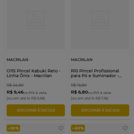
MACRILAN
MACRILAN
O115 Pincel Kabuki Reto -
R10 Pincel Profissional
Linha Ônix - Macrilan
para Pó e Iluminador -
Linha Rosê - Macrilan
R$
24
,
90
R$
15
,
90
R$ 9,46
R$ 6,80
no PIX à vista
no PIX à vista
(ou em até
1
x
R$
9
,
96
)
(ou em até
1
x
R$
7
,
16
)
ADICIONAR À SACOLA
ADICIONAR À SACOLA
-
30%
-
40%