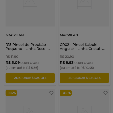
MACRILAN
MACRILAN
R15 Pincel de Precisão
CR02 - Pincel Kabuki
Pequeno - Linha Rose -
Angular - Linha Cristal -
Macrilan
Macrilan
R$
11
,
90
R$
20
,
90
R$ 5,09
R$ 9,93
no PIX à vista
no PIX à vista
(ou em até
1
x
R$
5
,
36
)
(ou em até
1
x
R$
10
,
45
)
ADICIONAR À SACOLA
ADICIONAR À SACOLA
-
35%
-
40%