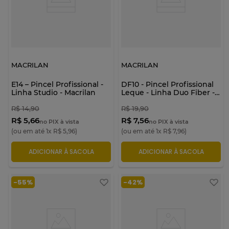
MACRILAN
MACRILAN
E14 – Pincel Profissional -
DF10 - Pincel Profissional
Linha Studio - Macrilan
Leque - Linha Duo Fiber -
Macrilan
R$
14
,
90
R$
19
,
90
R$ 5,66
R$ 7,56
no PIX à vista
no PIX à vista
(ou em até
1
x
R$
5
,
96
)
(ou em até
1
x
R$
7
,
96
)
ADICIONAR À SACOLA
ADICIONAR À SACOLA
-
55%
-
42%