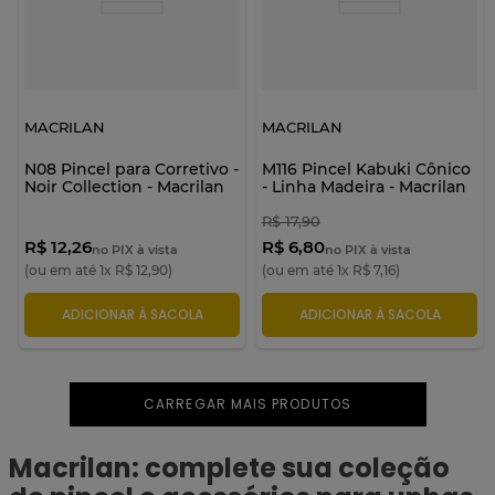
MACRILAN
MACRILAN
N08 Pincel para Corretivo -
M116 Pincel Kabuki Cônico
Noir Collection - Macrilan
- Linha Madeira - Macrilan
R$
17
,
90
R$ 12,26
R$ 6,80
no PIX à vista
no PIX à vista
(ou em até
1
x
R$
12
,
90
)
(ou em até
1
x
R$
7
,
16
)
ADICIONAR À SACOLA
ADICIONAR À SACOLA
Macrilan: complete sua coleção