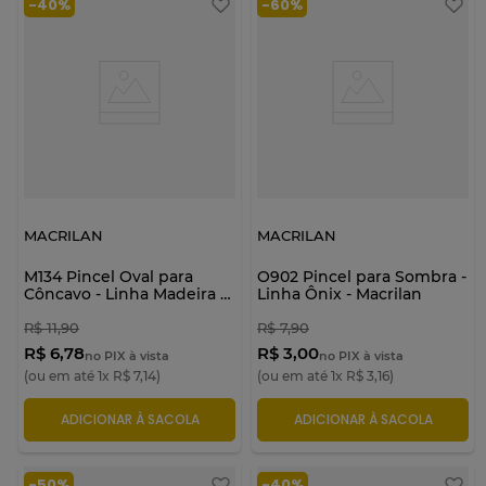
-
40%
-
60%
MACRILAN
MACRILAN
M134 Pincel Oval para
O902 Pincel para Sombra -
Côncavo - Linha Madeira -
Linha Ônix - Macrilan
Macrilan
R$
11
,
90
R$
7
,
90
R$ 6,78
R$ 3,00
no PIX à vista
no PIX à vista
(ou em até
1
x
R$
7
,
14
)
(ou em até
1
x
R$
3
,
16
)
ADICIONAR À SACOLA
ADICIONAR À SACOLA
-
50%
-
40%