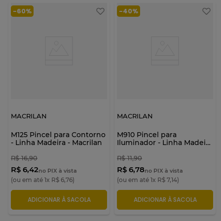
Aqui na Florenza você encontra um mix incrível de produtos da
-
60%
-
40%
marca a preço camarada! Continue navegando pela nossa
categoria e conheça nossas opções incríveis!
MACRILAN
MACRILAN
M125 Pincel para Contorno
M910 Pincel para
- Linha Madeira - Macrilan
Iluminador - Linha Madeira
- Macrilan
R$
16
,
90
R$
11
,
90
R$ 6,42
R$ 6,78
no PIX à vista
no PIX à vista
(ou em até
1
x
R$
6
,
76
)
(ou em até
1
x
R$
7
,
14
)
ADICIONAR À SACOLA
ADICIONAR À SACOLA