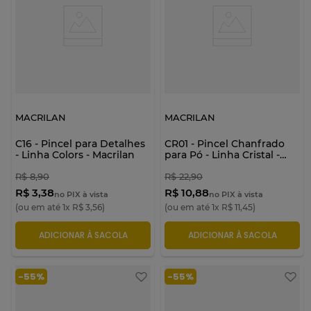
MACRILAN
MACRILAN
C16 - Pincel para Detalhes
CR01 - Pincel Chanfrado
- Linha Colors - Macrilan
para Pó - Linha Cristal -
Macrilan
R$
8
,
90
R$
22
,
90
R$ 3,38
R$ 10,88
no PIX à vista
no PIX à vista
(ou em até
1
x
R$
3
,
56
)
(ou em até
1
x
R$
11
,
45
)
ADICIONAR À SACOLA
ADICIONAR À SACOLA
-
55%
-
55%