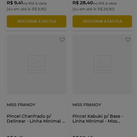
R$ 9,41
R$ 28,40
no PIX à vista
no PIX à vista
(ou em até
1
x
R$
9
,
90
)
(ou em até
1
x
R$
29
,
90
)
ADICIONAR À SACOLA
ADICIONAR À SACOLA
MISS FRANDY
MISS FRANDY
Pincel Chanfrado p/
Pincel Kabuki p/ Base -
Delinear - Linha Minimal -
Linha Minimal - Miss
Miss Frandy
Frandy