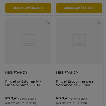
ADICIONAR À SACOLA
ADICIONAR À SACOLA
MISS FRANDY
MISS FRANDY
Pincel p/ Esfumar M -
Pincel Escovinha para
Linha Minimal - Miss
Sobrancelha - Linha
Frandy
Minimal - Miss Frandy
R$ 9,41
R$ 9,41
no PIX à vista
no PIX à vista
(ou em até
1
x
R$
9
,
90
)
(ou em até
1
x
R$
9
,
90
)