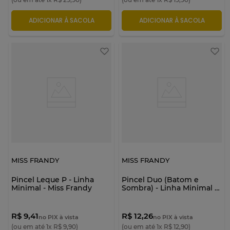
ADICIONAR À SACOLA
ADICIONAR À SACOLA
MISS FRANDY
MISS FRANDY
Pincel Leque P - Linha
Pincel Duo (Batom e
Minimal - Miss Frandy
Sombra) - Linha Minimal -
Miss Frandy
R$ 9,41
R$ 12,26
no PIX à vista
no PIX à vista
(ou em até
1
x
R$
9
,
90
)
(ou em até
1
x
R$
12
,
90
)