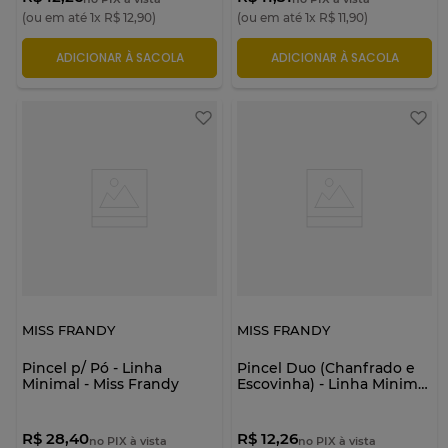
(ou em até
1
x
R$
12
,
90
)
(ou em até
1
x
R$
11
,
90
)
ADICIONAR À SACOLA
ADICIONAR À SACOLA
MISS FRANDY
MISS FRANDY
Pincel p/ Pó - Linha
Pincel Duo (Chanfrado e
Minimal - Miss Frandy
Escovinha) - Linha Minimal
- Miss Frandy
R$ 28,40
R$ 12,26
no PIX à vista
no PIX à vista