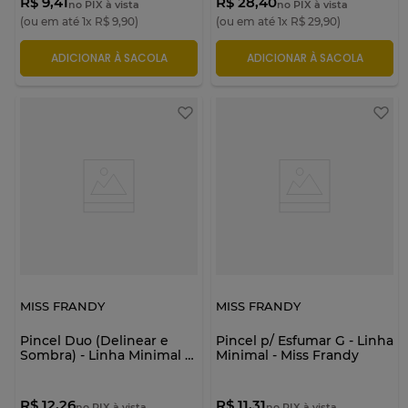
R$ 9,41
R$ 28,40
no PIX à vista
no PIX à vista
(ou em até
1
x
R$
9
,
90
)
(ou em até
1
x
R$
29
,
90
)
ADICIONAR À SACOLA
ADICIONAR À SACOLA
MISS FRANDY
MISS FRANDY
Pincel Duo (Delinear e
Pincel p/ Esfumar G - Linha
Sombra) - Linha Minimal -
Minimal - Miss Frandy
Miss Frandy
R$ 12,26
R$ 11,31
no PIX à vista
no PIX à vista