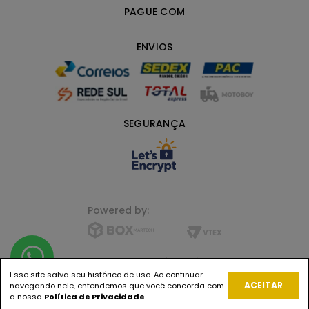
PAGUE COM
ENVIOS
SEGURANÇA
Powered by:
FLORENZA LIFE+ BEAUTY | JUNDIAÍ, SP CNPJ
23.721.872/0001-44 |
Esse site salva seu histórico de uso. Ao continuar
ACEITAR
navegando nele, entendemos que você concorda com
a nossa
Política de Privacidade
.