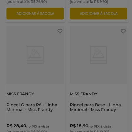
(ou em até
1
x
R$
29
,
90
)
(ou em até
1
x
R$
9
,
90
)
ADICIONAR À SACOLA
ADICIONAR À SACOLA
MISS FRANDY
MISS FRANDY
Pincel G para Pó - Linha
Pincel para Base - Linha
Minimal - Miss Frandy
Minimal - Miss Frandy
R$ 28,40
R$ 18,90
no PIX à vista
no PIX à vista
(ou em até
1
x
R$
29
,
90
)
(ou em até
1
x
R$
19
,
90
)