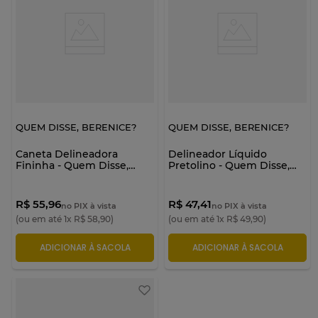
QUEM DISSE, BERENICE?
QUEM DISSE, BERENICE?
Caneta Delineadora
Delineador Líquido
Fininha - Quem Disse,
Pretolino - Quem Disse,
Berenice?
Berenice?
R$ 55,96
R$ 47,41
no PIX à vista
no PIX à vista
(ou em até
1
x
R$
58
,
90
)
(ou em até
1
x
R$
49
,
90
)
ADICIONAR À SACOLA
ADICIONAR À SACOLA