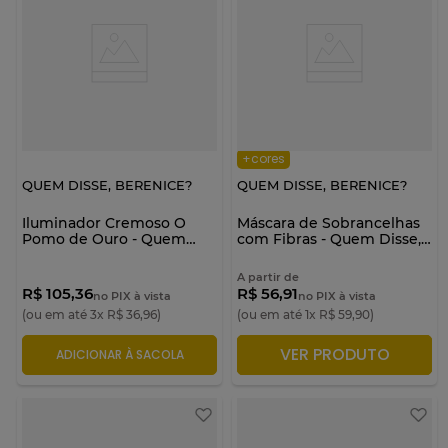
+cores
QUEM DISSE, BERENICE?
QUEM DISSE, BERENICE?
Iluminador Cremoso O
Máscara de Sobrancelhas
Pomo de Ouro - Quem
com Fibras - Quem Disse,
Disse, Berenice?
Berenice?
A partir de
R$ 105,36
R$ 56,91
no PIX à vista
no PIX à vista
(ou em até
3
x
R$
36
,
96
)
(ou em até
1
x
R$
59
,
90
)
VER PRODUTO
ADICIONAR À SACOLA
ADICIONAR À SACOLA