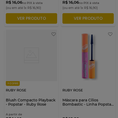
R$ 16,06
R$ 16,06
no PIX à vista
no PIX à vista
(ou em até
1
x
R$
16
,
90
)
(ou em até
1
x
R$
16
,
90
)
VER PRODUTO
VER PRODUTO
ADICIONAR À SACOLA
ADICIONAR À SACOLA
+cores
RUBY ROSE
RUBY ROSE
Blush Compacto Playback
Máscara para Cílios
- Popstar - Ruby Rose
Bombastic - Linha Popstar
- Ruby Rose
A partir de