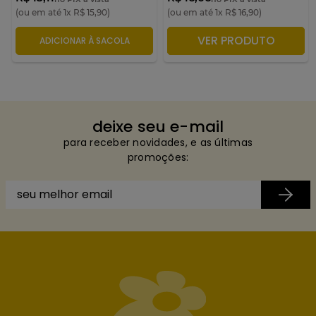
(ou em até
1
x
R$
15
,
90
)
(ou em até
1
x
R$
16
,
90
)
VER PRODUTO
ADICIONAR À SACOLA
ADICIONAR À SACOLA
deixe seu e-mail
para receber novidades, e as últimas
promoções: