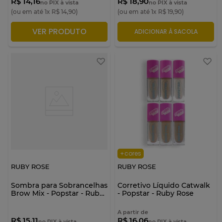
R$ 14,16
R$ 18,90
no PIX à vista
no PIX à vista
(ou em até
1
x
R$
14
,
90
)
(ou em até
1
x
R$
19
,
90
)
VER PRODUTO
ADICIONAR À SACOLA
ADICIONAR À SACOLA
+cores
RUBY ROSE
RUBY ROSE
Sombra para Sobrancelhas
Corretivo Líquido Catwalk
Brow Mix - Popstar - Ruby
- Popstar - Ruby Rose
Rose
A partir de
R$ 15,11
R$ 16,06
no PIX à vista
no PIX à vista