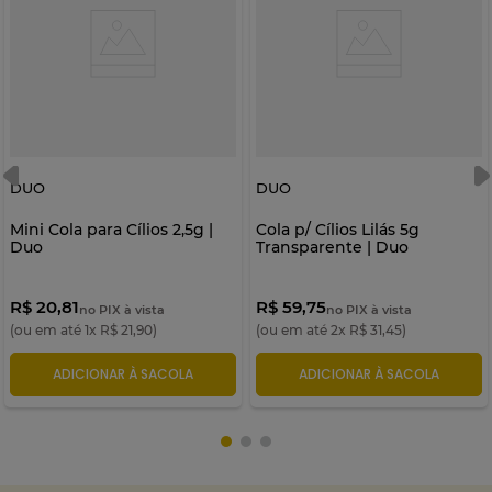
DUO
DUO
Mini Cola para Cílios 2,5g |
Cola p/ Cílios Lilás 5g
Duo
Transparente | Duo
R$ 20,81
R$ 59,75
no PIX à vista
no PIX à vista
(ou em até
1
x
R$
21
,
90
)
(ou em até
2
x
R$
31
,
45
)
ADICIONAR À SACOLA
ADICIONAR À SACOLA