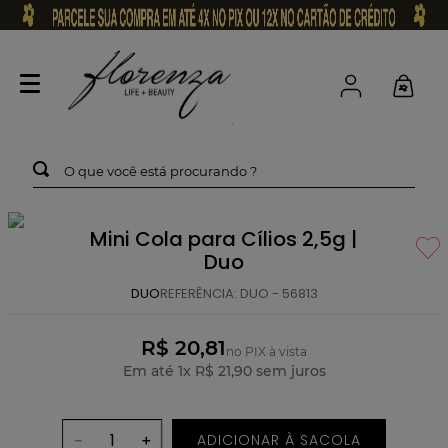
O que você está procurando ?
Mini Cola para Cílios 2,5g |
Duo
DUO
REFERÊNCIA
:
DUO - 56813
R$ 20,81
no PIX à vista
Em até
1
x
R$
21
,
90
sem juros
ADICIONAR À SACOLA
－
＋