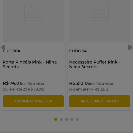
EUDORA
EUDORA
Porta Pincéis Pink - Niina
Necessaire Puffer Pink -
Secrets
Niina Secrets
R$ 74,01
R$ 213,66
no PIX à vista
no PIX à vista
(ou em até
2
x
R$
38
,
95
)
(ou em até
7
x
R$
32
,
12
)
ADICIONAR À SACOLA
ADICIONAR À SACOLA