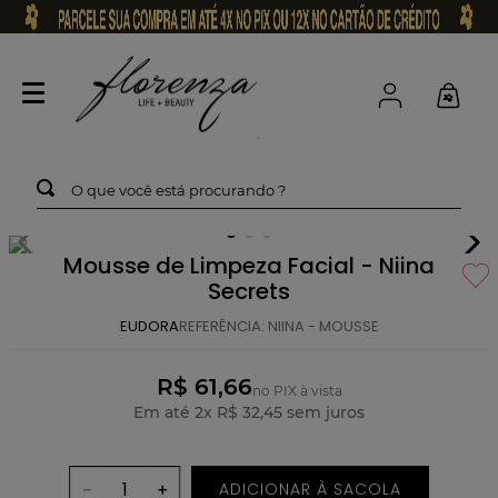
O que você está procurando ?
Mousse de Limpeza Facial - Niina
Secrets
EUDORA
REFERÊNCIA
:
NIINA - MOUSSE
R$ 61,66
no PIX à vista
Em até
2
x
R$
32
,
45
sem juros
ADICIONAR À SACOLA
－
＋