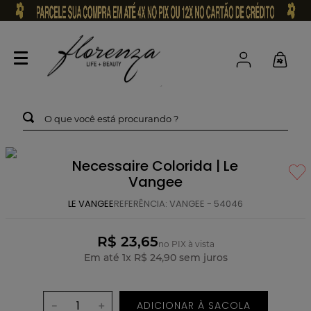
O que você está procurando ?
Necessaire Colorida | Le
Vangee
LE VANGEE
REFERÊNCIA
:
VANGEE - 54046
R$ 23,65
no PIX à vista
Em até
1
x
R$
24
,
90
sem juros
ADICIONAR À SACOLA
－
＋