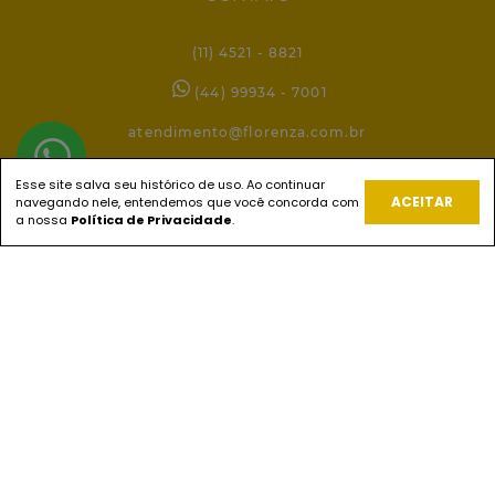
(11) 4521 - 8821
(44) 99934 - 7001
atendimento@florenza.com.br
Esse site salva seu histórico de uso. Ao continuar
ACEITAR
navegando nele, entendemos que você concorda com
REDES SOCIAIS
a nossa
Política de Privacidade
.
PAGUE COM
ENVIOS