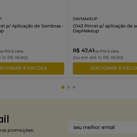
P
DAYMAKEUP
cel p/ Aplicação de Sombras -
O143 Pincel p/ aplicação de 
up
DayMakeup
R$ 47,41
no PIX à vista
no PIX à vista
é
1
x
R$
49
,
90
)
(ou em até
1
x
R$
49
,
90
)
DICIONAR À SACOLA
ADICIONAR À SACO
il
imas promoções: