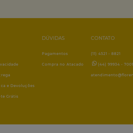
DÚVIDAS
CONTATO
Pagamentos
(11) 4521 - 8821
ivacidade
Compra no Atacado
(44) 99934 - 700
trega
atendimento@flore
roca e Devoluções
ete Grátis