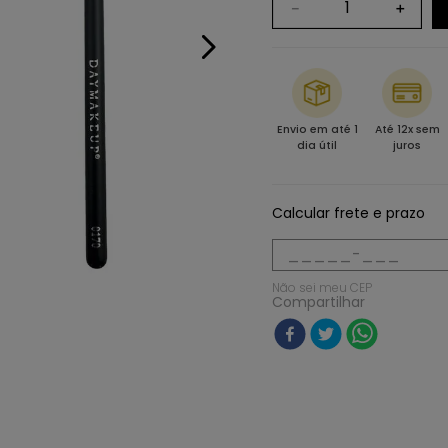
－
＋
Envio em até 1
Até 12x sem
dia útil
juros
Calcular frete e prazo
Não sei meu CEP
Compartilhar