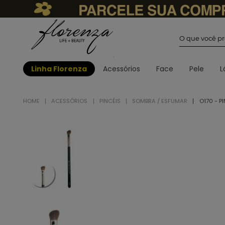
O que você
Linha Florenza
Acessórios
Face
Pele
L
ACESSÓRIOS
PINCÉIS
SOMBRA / ESFUMAR
O170 - 