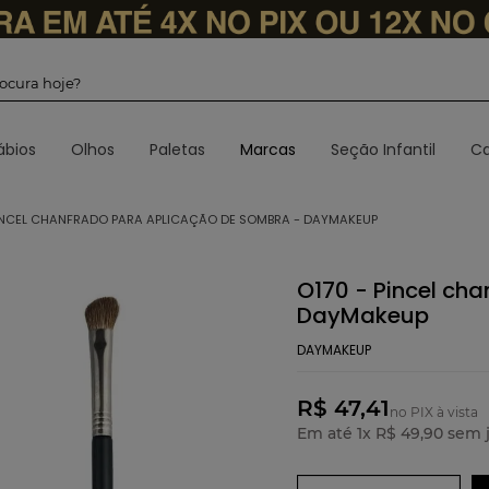
 procura hoje?
ábios
Olhos
Paletas
Marcas
Seção Infantil
Ca
PINCEL CHANFRADO PARA APLICAÇÃO DE SOMBRA - DAYMAKEUP
O170 - Pincel ch
DayMakeup
DAYMAKEUP
R$ 47,41
no PIX à vista
Em até
1
x
R$
49
,
90
sem j