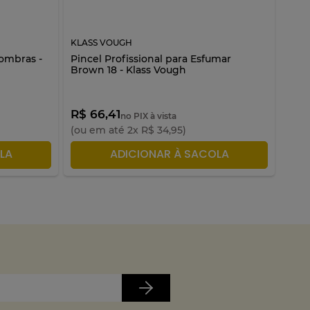
KLASS VOUGH
KLAS
sombras -
Pincel Profissional para Esfumar
Pinc
Brown 18 - Klass Vough
somb
R$ 66,41
R$ 
no PIX à vista
(ou em até
2
x
R$
34
,
95
)
(ou 
LA
ADICIONAR À SACOLA