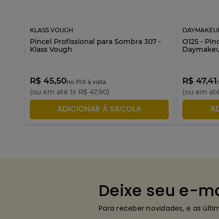
KLASS VOUGH
DAYMAKEU
ko
Pincel Profissional para Sombra 307 -
O125 - Pin
Klass Vough
Daymake
R$ 45,50
R$ 47,41
no PIX à vista
(ou em até
1
x
R$
47
,
90
)
(ou em at
ADICIONAR À SACOLA
A
Deixe seu e-ma
Para receber novidades, e as últ