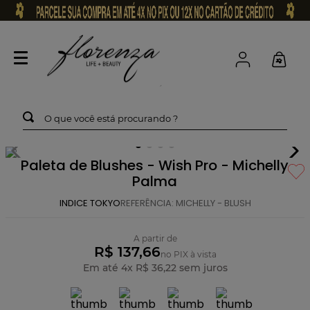
O que você está procurando ?
Paleta de Blushes - Wish Pro - Michelly
Palma
INDICE TOKYO
REFERÊNCIA
:
MICHELLY - BLUSH
A partir de
R$ 137,66
no PIX à vista
Em até
4
x
R$
36
,
22
sem juros