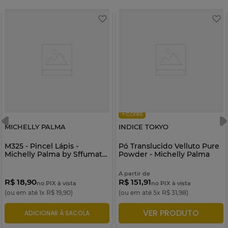
+cores
MICHELLY PALMA
INDICE TOKYO
M325 - Pincel Lápis -
Pó Translucido Velluto Pure
Michelly Palma by Sffumato
Powder - Michelly Palma
Beauty
A partir de
R$ 18,90
R$ 151,91
no PIX à vista
no PIX à vista
(ou em até
1
x
R$
19
,
90
)
(ou em até
5
x
R$
31
,
98
)
VER PRODUTO
ADICIONAR À SACOLA
ADICIONAR À SACOLA