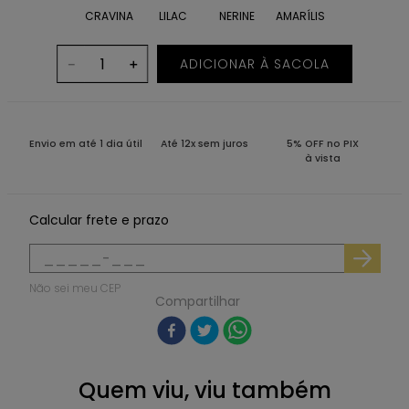
CRAVINA
LILAC
NERINE
AMARÍLIS
ADICIONAR À SACOLA
－
＋
Envio em até 1 dia útil
Até 12x sem juros
5% OFF no PIX
à vista
Calcular frete e prazo
Não sei meu CEP
Compartilhar
Quem viu, viu também