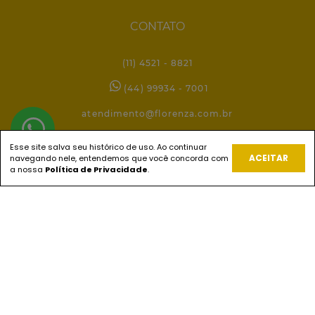
CONTATO
(11) 4521 - 8821
(44) 99934 - 7001
atendimento@florenza.com.br
Esse site salva seu histórico de uso. Ao continuar
ACEITAR
navegando nele, entendemos que você concorda com
REDES SOCIAIS
a nossa
Política de Privacidade
.
PAGUE COM