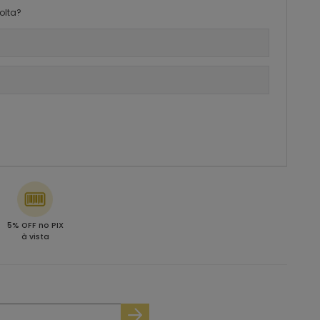
olta?
5% OFF no PIX
à vista