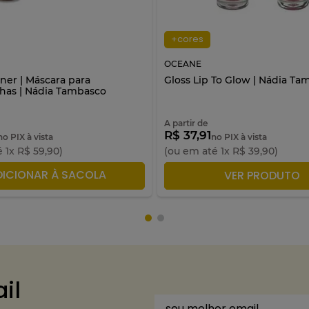
+cores
OCEANE
ner | Máscara para
Gloss Lip To Glow | Nádia Ta
has | Nádia Tambasco
A partir de
R$ 37,91
no PIX à vista
no PIX à vista
é
1
x
R$
59
,
90
)
(ou em até
1
x
R$
39
,
90
)
DICIONAR À SACOLA
ADICIONAR À SACO
VER PRODUTO
il