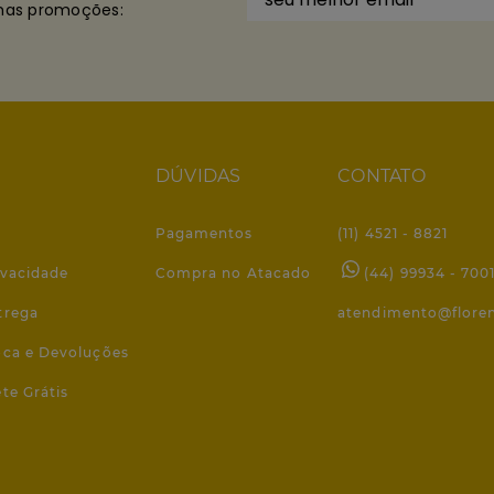
imas promoções:
DÚVIDAS
CONTATO
Pagamentos
(11) 4521 - 8821
ivacidade
Compra no Atacado
(44) 99934 - 700
trega
atendimento@flore
roca e Devoluções
ete Grátis