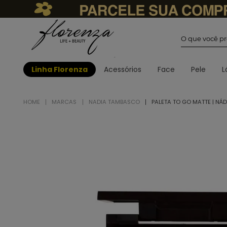
O que você
Linha Florenza
Acessórios
Face
Pele
L
MARCAS
NADIA TAMBASCO
PALETA TO GO MATTE | NÁ