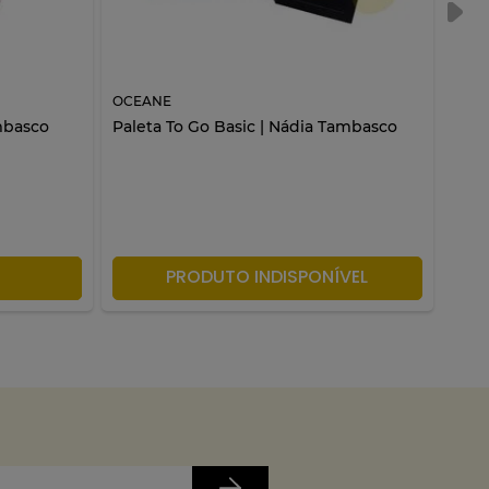
OCEANE
OCE
mbasco
Paleta To Go Basic | Nádia Tambasco
Pale
LA
PRODUTO INDISPONÍVEL