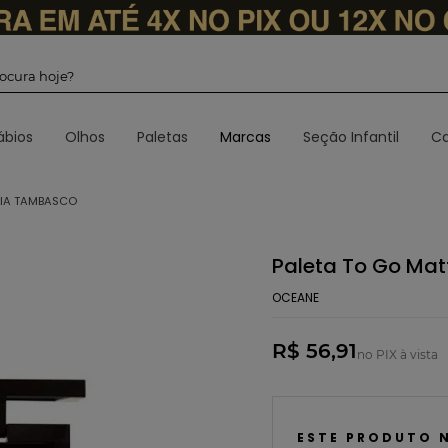
 procura hoje?
ábios
Olhos
Paletas
Marcas
Seção Infantil
Ca
DIA TAMBASCO
Paleta To Go Mat
OCEANE
R$ 56,91
no PIX à vista
ESTE PRODUTO 