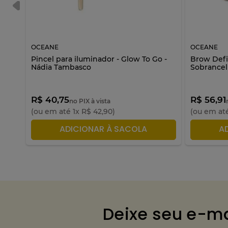
OCEANE
OCEANE
co
Pincel para iluminador - Glow To Go -
Brow Defi
Nádia Tambasco
Sobrancel
R$ 40,75
R$ 56,91
no PIX à vista
(ou em até
1
x
R$
42
,
90
)
(ou em at
ADICIONAR À SACOLA
A
Deixe seu e-ma