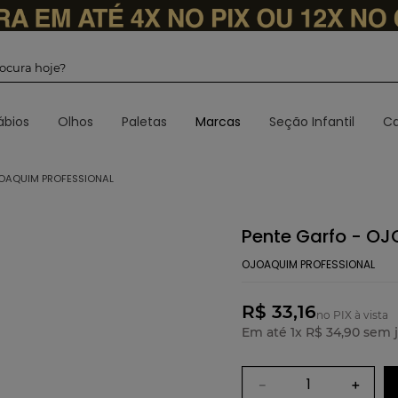
 procura hoje?
ábios
Olhos
Paletas
Marcas
Seção Infantil
Ca
JOAQUIM PROFESSIONAL
Pente Garfo - OJ
OJOAQUIM PROFESSIONAL
R$ 33,16
no PIX à vista
Em até
1
x
R$
34
,
90
sem j
－
＋