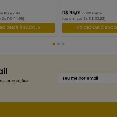
R$ 93,01
no PIX à vista
no PIX à vista
é
2
x
R$
44
,
95
)
(ou em até
3
x
R$
32
,
63
)
DICIONAR À SACOLA
ADICIONAR À SACO
il
imas promoções: