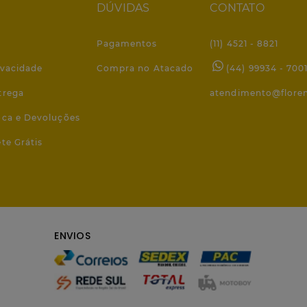
DÚVIDAS
CONTATO
Pagamentos
(11) 4521 - 8821
ivacidade
Compra no Atacado
(44) 99934 - 700
trega
atendimento@flore
roca e Devoluções
ete Grátis
ENVIOS