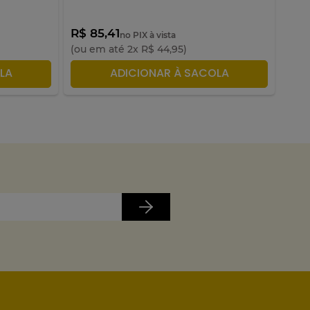
R$ 85,41
R$ 
no PIX à vista
(ou em até
2
x
R$
44
,
95
)
(ou 
LA
ADICIONAR À SACOLA