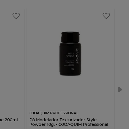
OJOAQUIM PROFESSIONAL
OJOA
me 200ml -
Pó Modelador Texturizador Style
Hair
Powder 10g. - OJOAQUIM Professional
OJOA