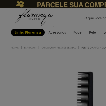
O que você
Linha Florenza
Acessórios
Face
Pele
L
MARCAS
OJOAQUIM PROFESSIONAL
PENTE GARFO - O