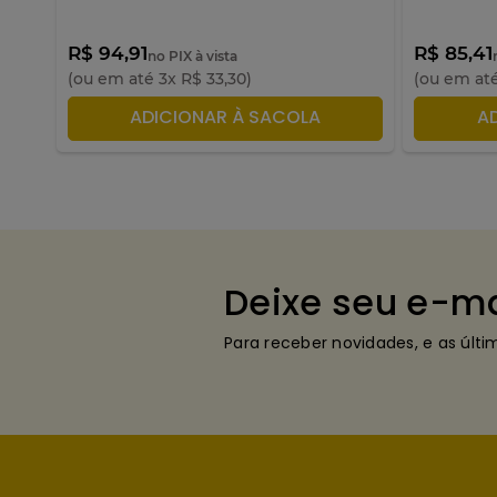
R$ 94,91
R$ 85,41
no PIX à vista
(ou em até
3
x
R$
33
,
30
)
(ou em at
ADICIONAR À SACOLA
A
Deixe seu e-ma
Para receber novidades, e as últ