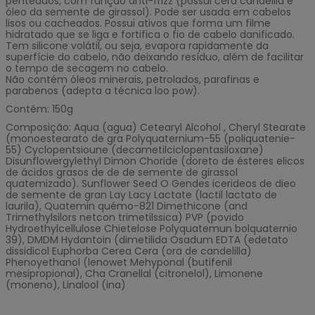
penteados, com função anti-frizz (possui cera candelila e
óleo da semente de girassol). Pode ser usada em cabelos
lisos ou cacheados. Possui ativos que forma um filme
hidratado que se liga e fortifica o fio de cabelo danificado.
Tem silicone volátil, ou seja, evapora rapidamente da
superfície do cabelo, não deixando resíduo, além de facilitar
o tempo de secagem no cabelo.
Não contém óleos minerais, petrolados, parafinas e
parabenos (adepta a técnica loo pow).
Contém: 150g
Composição: Aqua (agua) Cetearyl Alcohol , Cheryl Stearate
(monoestearato de gra Polyquaternium-55 (poliquatenie-
55) Cyclopentsioune (decametilciclopentasiloxane)
Disunflowergylethyl Dimon Choride (doreto de ésteres elicos
de ácidos grasos de de de semente de girassol
quatemizado). Sunflower Seed O Gendes icerideos de dieo
de semente de gran Lay Lacy Lactate (lactil lactato de
laurila), Quatemin quémo-821 Dimethicone (and
Trimethylsilors netcon trimetilssica) PVP (povido
Hydroethylcellulose Chietelose Polyquatemun bolquaternio
39), DMDM Hydantoin (dimetilida Osadum EDTA (edetato
dissidicol Euphorba Cerea Cera (ora de candelilla)
Phenoyethanol (lenowet Mehyponal (butifenil
mesipropional), Cha Cranellal (citronelol), Limonene
(moneno), Linalool (ina)