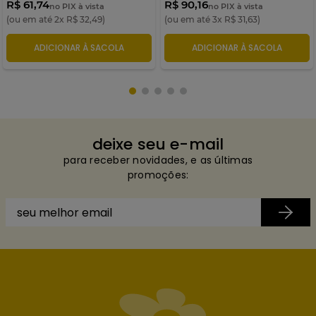
R$ 61,74
R$ 90,16
no PIX à vista
no PIX à vista
(ou em até
2
x
R$
32
,
49
)
(ou em até
3
x
R$
31
,
63
)
ADICIONAR À SACOLA
ADICIONAR À SACOLA
deixe seu e-mail
para receber novidades, e as últimas
promoções: