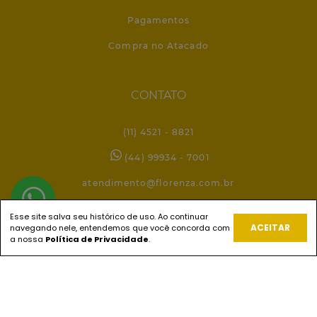
Pagamentos
Compra no Atacado
CONTATO
(11) 4521 - 8821
(44) 99934 - 7001
atendimento@florenza.com.br
Esse site salva seu histórico de uso. Ao continuar
ACEITAR
navegando nele, entendemos que você concorda com
REDES SOCIAIS
a nossa
Política de Privacidade
.