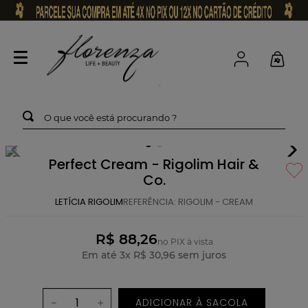
O que você está procurando ?
Perfect Cream - Rigolim Hair &
Co.
LETÍCIA RIGOLIM
REFERÊNCIA
:
RIGOLIM - CREAM
R$ 88,26
no PIX à vista
Em até
3
x
R$
30
,
96
sem juros
ADICIONAR À SACOLA
－
＋