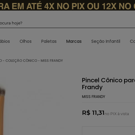
 procura hoje?
ábios
Olhos
Paletas
Marcas
Seção Infantil
Ca
 - COLEÇÃO CÔNICO - MISS FRANDY
Pincel Cônico pa
Frandy
MISS FRANDY
R$ 11,31
no PIX à vista