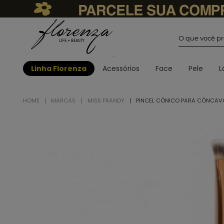
O que você
Linha Florenza
Acessórios
Face
Pele
L
MARCAS
MISS FRANDY
PINCEL CÔNICO PARA CÔNCAVO