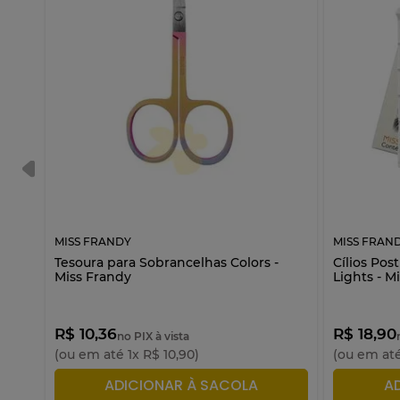
MISS FRANDY
MISS FRAN
Tesoura para Sobrancelhas Colors -
Cílios Pos
Miss Frandy
Lights - M
R$ 10,36
R$ 18,90
no PIX à vista
(ou em até
1
x
R$
10
,
90
)
(ou em at
ADICIONAR À SACOLA
A