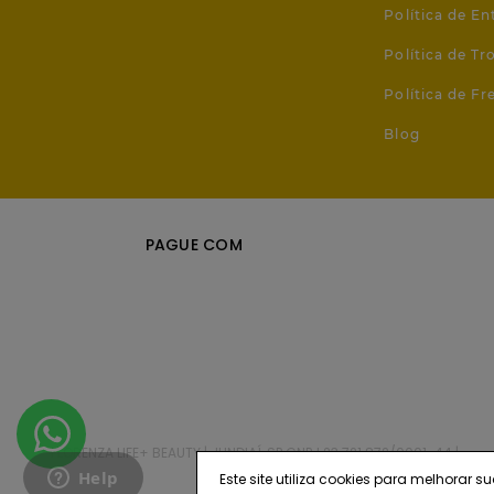
Política de En
Política de T
Política de Fr
Blog
PAGUE COM
FLORENZA LIFE+ BEAUTY | JUNDIAÍ, SP CNPJ 23.721.872/0001-44 |
Este site utiliza cookies para melhora