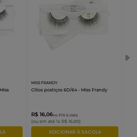
MISS FRANDY
MISS
 Miss
Cílios postiços 6D/64 - Miss Frandy
Pinc
Miss
R$ 16,06
R$ 7
no PIX à vista
(ou em até
1
x
R$
16
,
90
)
(ou 
LA
ADICIONAR À SACOLA