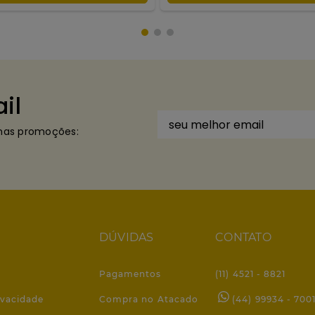
il
imas promoções:
DÚVIDAS
CONTATO
Pagamentos
(11) 4521 - 8821
ivacidade
Compra no Atacado
(44) 99934 - 700