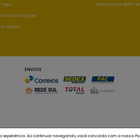
trega
atendimento@flore
roca e Devoluções
ete Grátis
ENVIOS
r sua experiência. Ao continuar navegando, você concorda com a nossa
Pol