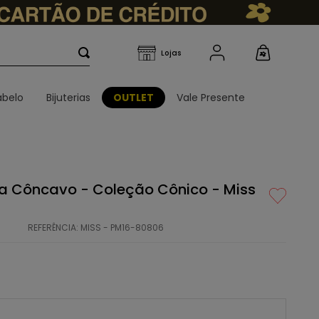
belo
Bijuterias
OUTLET
Vale Presente
ra Côncavo - Coleção Cônico - Miss
REFERÊNCIA
:
MISS - PM16-80806