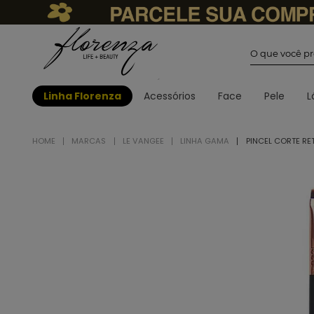
O que você
Linha Florenza
Acessórios
Face
Pele
L
MARCAS
LE VANGEE
LINHA GAMA
PINCEL CORTE RE