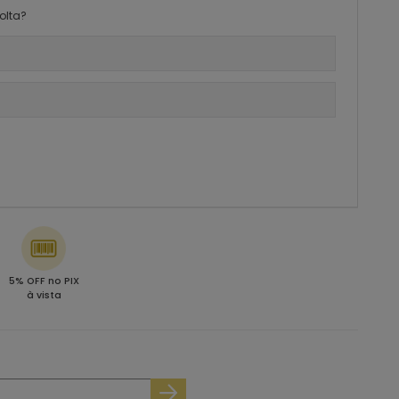
olta?
5% OFF no PIX
à vista