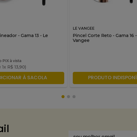
LE VANGEE
ineador - Gama 13 - Le
Pincel Corte Reto - Gama 16 -
Vangee
o PIX à vista
é
1
x
R$
13
,
90
)
DICIONAR À SACOLA
PRODUTO INDISPONÍ
il