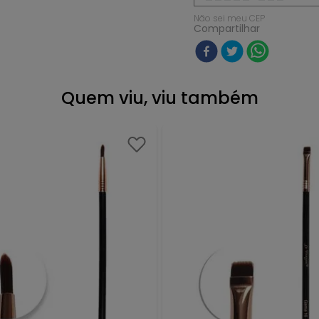
Não sei meu CEP
Compartilhar
Quem viu, viu também