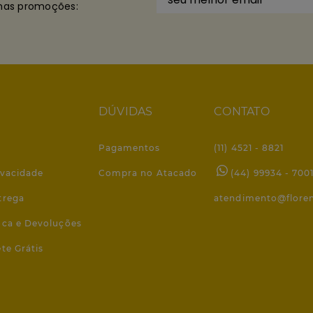
imas promoções:
DÚVIDAS
CONTATO
Pagamentos
(11) 4521 - 8821
ivacidade
Compra no Atacado
(44) 99934 - 700
trega
atendimento@flore
roca e Devoluções
ete Grátis