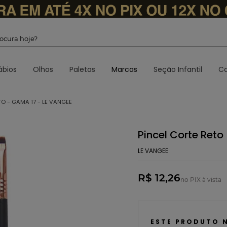
 procura hoje?
ábios
Olhos
Paletas
Marcas
Seção Infantil
Ca
TO - GAMA 17 - LE VANGEE
Pincel Corte Ret
LE VANGEE
R$ 12,26
no PIX à vista
ESTE PRODUTO 