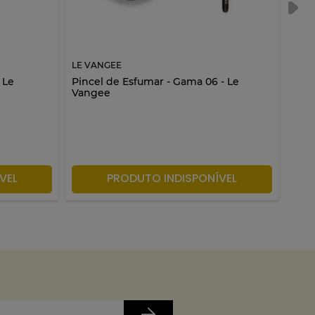
LE VANGEE
LE V
 Le
Pincel de Esfumar - Gama 06 - Le
Pinc
Vangee
Van
VEL
PRODUTO INDISPONÍVEL