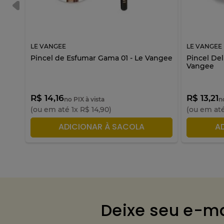
LE VANGEE
LE VANGEE
Pincel de Esfumar Gama 01 - Le Vangee
Pincel Del
Vangee
R$ 14,16
R$ 13,21
no PIX à vista
n
(ou em até
1
x
R$
14
,
90
)
(ou em at
ADICIONAR À SACOLA
A
Deixe seu e-ma