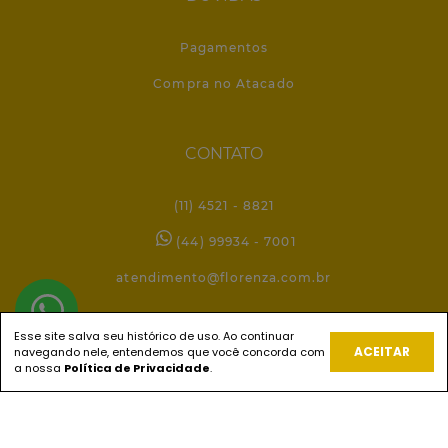
Pagamentos
Compra no Atacado
CONTATO
(11) 4521 - 8821
(44) 99934 - 7001
atendimento@florenza.com.br
Esse site salva seu histórico de uso. Ao continuar
REDES SOCIAIS
ACEITAR
navegando nele, entendemos que você concorda com
a nossa
Política de Privacidade
.