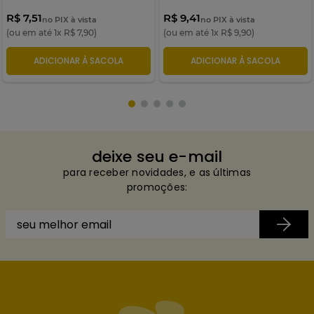
R$ 7,51
R$ 9,41
no PIX à vista
no PIX à vista
(ou em até
1
x
R$
7
,
90
)
(ou em até
1
x
R$
9
,
90
)
ADICIONAR À SACOLA
ADICIONAR À SACOLA
deixe seu e-mail
para receber novidades, e as últimas
promoções: