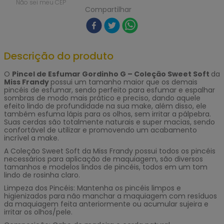
Não sei meu CEP
Compartilhar
Descrição do produto
O
Pincel de Esfumar Gordinho G – Coleção Sweet Soft
da
Miss Frandy
possui um tamanho maior que os demais
pincéis de esfumar, sendo perfeito para esfumar e espalhar
sombras de modo mais prático e preciso, dando aquele
efeito lindo de profundidade na sua make, além disso, ele
também esfuma lápis para os olhos, sem irritar a pálpebra.
Suas cerdas são totalmente naturais e super macias, sendo
confortável de utilizar e promovendo um acabamento
incrível a make.
A Coleção Sweet Soft da Miss Frandy possui todos os pincéis
necessários para aplicação de maquiagem, são diversos
tamanhos e modelos lindos de pincéis, todos em um tom
lindo de rosinha claro.
Limpeza dos Pincéis: Mantenha os pincéis limpos e
higienizados para não manchar a maquiagem com resíduos
da maquiagem feita anteriormente ou acumular sujeira e
irritar os olhos/pele.