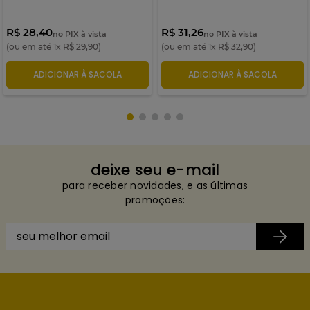
R$ 28,40
R$ 31,26
no PIX à vista
no PIX à vista
(ou em até
1
x
R$
29
,
90
)
(ou em até
1
x
R$
32
,
90
)
ADICIONAR À SACOLA
ADICIONAR À SACOLA
deixe seu e-mail
para receber novidades, e as últimas
promoções: