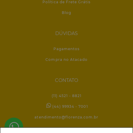
Política de Frete Grátis
Blog
DÚVIDAS
Pagamentos
Compra no Atacado
CONTATO
(11) 4521 - 8821
(44) 99934 - 7001
atendimento@florenza.com.br