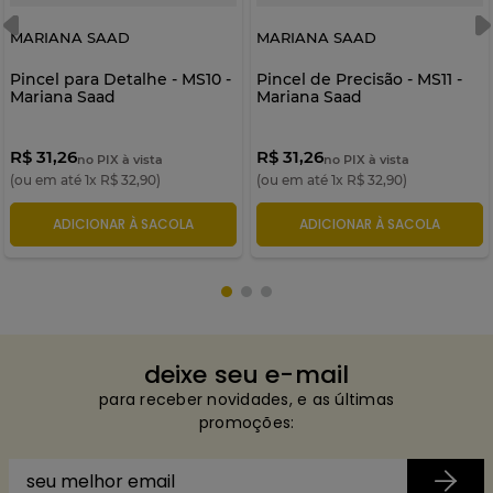
MARIANA SAAD
MARIANA SAAD
Pincel para Detalhe - MS10 -
Pincel de Precisão - MS11 -
Mariana Saad
Mariana Saad
R$ 31,26
R$ 31,26
no PIX à vista
no PIX à vista
(ou em até
1
x
R$
32
,
90
)
(ou em até
1
x
R$
32
,
90
)
ADICIONAR À SACOLA
ADICIONAR À SACOLA
deixe seu e-mail
para receber novidades, e as últimas
promoções: