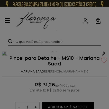
O que você está procurando ?
Pincel para Detalhe - MS10 - Mariana
Saad
MARIANA SAAD
REFERÊNCIA
:
MARIANA - MS10
R$ 31,26
no PIX à vista
Em até
1
x
R$
32
,
90
sem juros
ADICIONAR À SACOLA
－
＋