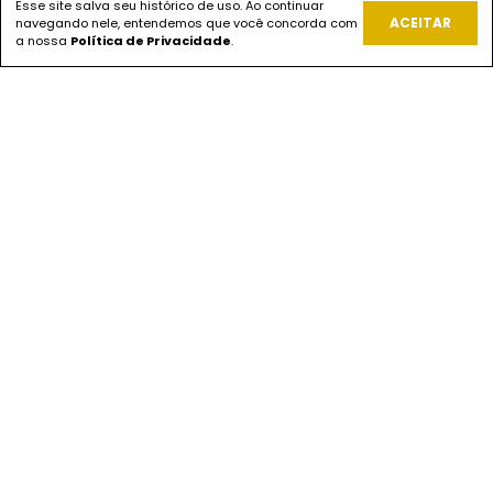
Esse site salva seu histórico de uso. Ao continuar
REDES SOCIAIS
ACEITAR
navegando nele, entendemos que você concorda com
a nossa
Política de Privacidade
.
PAGUE COM
ENVIOS
SEGURANÇA