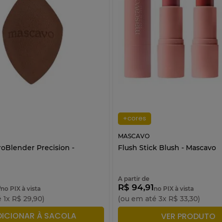
+cores
MASCAVO
roBlender Precision -
Flush Stick Blush - Mascavo
A partir de
0
R$ 94,91
no PIX à vista
no PIX à vista
é
1
x
R$
29
,
90
)
(ou em até
3
x
R$
33
,
30
)
DICIONAR À SACOLA
ADICIONAR À SACO
VER PRODUTO