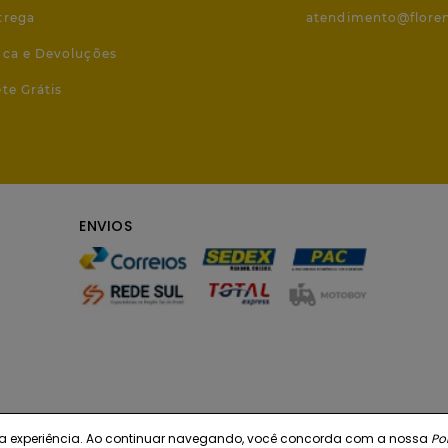
trega
atendimento@flore
roca e Devoluções
ete Grátis
ENVIOS
r sua experiência. Ao continuar navegando, você concorda com a nossa
Pol