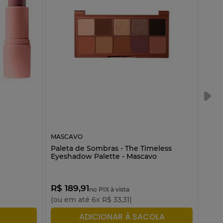
MASCAVO
MAS
Paleta de Sombras - The Timeless
Pro 
Eyeshadow Palette - Mascavo
Deta
R$ 189,91
R$ 
no PIX à vista
(ou em até
6
x
R$
33
,
31
)
(ou 
LA
ADICIONAR À SACOLA