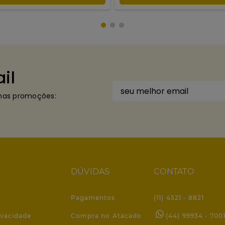
il
imas promoções:
DÚVIDAS
CONTATO
Pagamentos
(11) 4521 - 8821
ivacidade
Compra no Atacado
(44) 99934 - 700