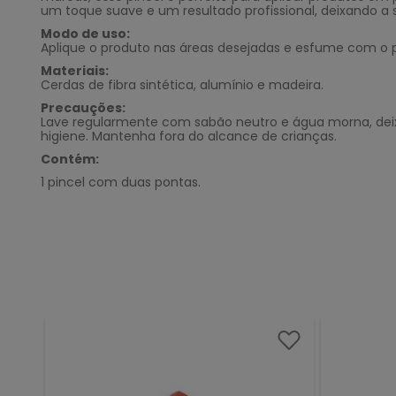
um toque suave e um resultado profissional, deixando 
Modo de uso:
Aplique o produto nas áreas desejadas e esfume com o p
Materiais:
Cerdas de fibra sintética, alumínio e madeira.
Precauções:
Lave regularmente com sabão neutro e água morna, deixan
higiene. Mantenha fora do alcance de crianças.
Contém:
1 pincel com duas pontas.