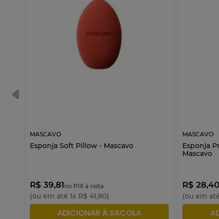
MASCAVO
MASCAVO
Esponja Soft Pillow - Mascavo
Esponja P
Mascavo
R$ 39,81
R$ 28,4
no PIX à vista
(ou em até
1
x
R$
41
,
90
)
(ou em at
ADICIONAR À SACOLA
A