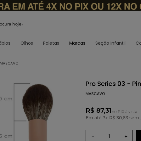
 procura hoje?
ábios
Olhos
Paletas
Marcas
Seção Infantil
Ca
 - MASCAVO
Pro Series 03 - P
MASCAVO
R$ 87,31
no PIX à vista
Em até
3
x
R$
30
,
63
sem 
－
＋