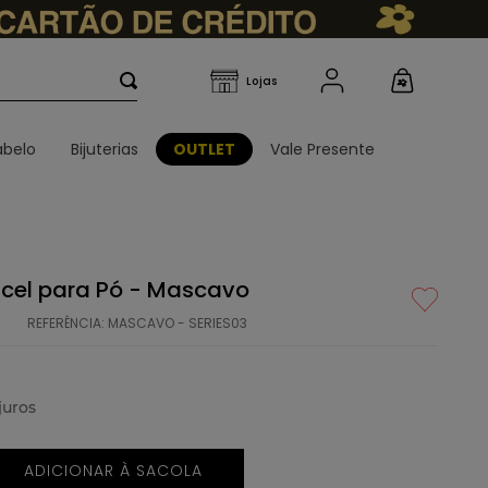
belo
Bijuterias
OUTLET
Vale Presente
incel para Pó - Mascavo
REFERÊNCIA
:
MASCAVO - SERIES03
juros
ADICIONAR À SACOLA