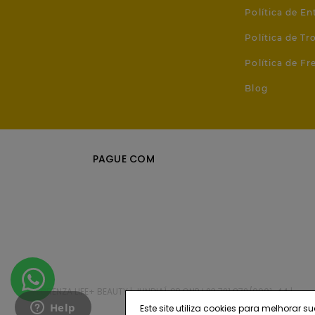
Política de En
Política de T
Política de Fr
Blog
PAGUE COM
FLORENZA LIFE+ BEAUTY | JUNDIAÍ, SP CNPJ 23.721.872/0001-44 |
Este site utiliza cookies para melhora