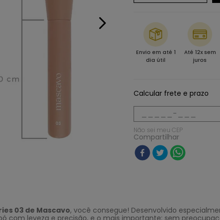
Envio em até 1
Até 12x sem
dia útil
juros
Calcular frete e prazo
Não sei meu CEP
Compartilhar
eries 03 de Mascavo
, você consegue! Desenvolvido especialm
m pó com leveza e precisão, e o mais importante: sem preocupaç