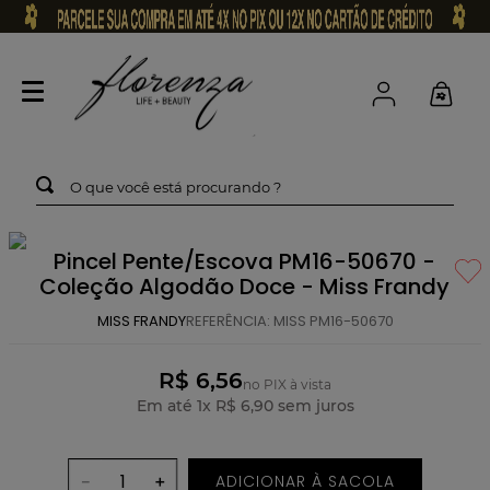
O que você está procurando ?
Pincel Pente/Escova PM16-50670 -
Coleção Algodão Doce - Miss Frandy
MISS FRANDY
REFERÊNCIA
:
MISS PM16-50670
R$ 6,56
no PIX à vista
Em até
1
x
R$
6
,
90
sem juros
ADICIONAR À SACOLA
－
＋