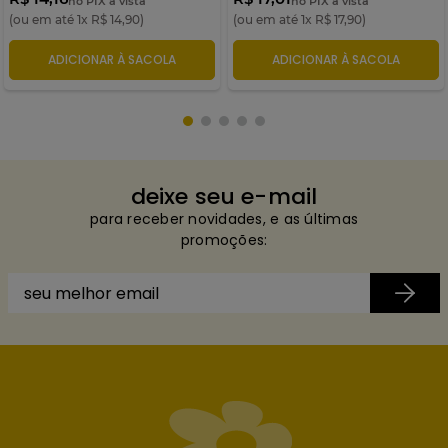
no PIX à vista
no PIX à vista
(ou em até
1
x
R$
14
,
90
)
(ou em até
1
x
R$
17
,
90
)
ADICIONAR À SACOLA
ADICIONAR À SACOLA
deixe seu e-mail
para receber novidades, e as últimas
promoções: