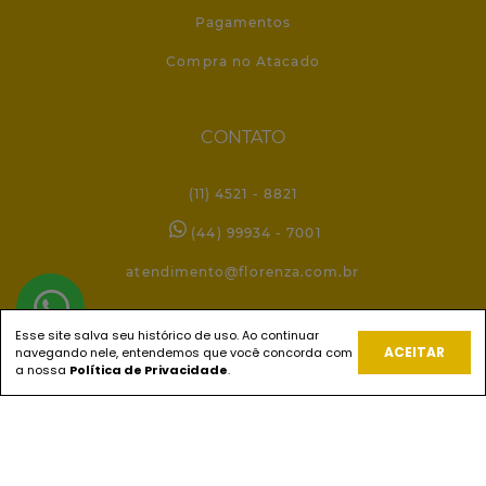
Pagamentos
Compra no Atacado
CONTATO
(11) 4521 - 8821
(44) 99934 - 7001
atendimento@florenza.com.br
Esse site salva seu histórico de uso. Ao continuar
REDES SOCIAIS
ACEITAR
navegando nele, entendemos que você concorda com
a nossa
Política de Privacidade
.