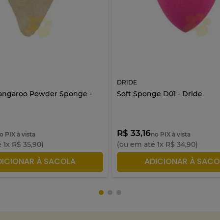
DRIDE
angaroo Powder Sponge -
Soft Sponge D01 - Dride
R$ 33,16
o PIX à vista
no PIX à vista
é
1
x
R$
35
,
90
)
(ou em até
1
x
R$
34
,
90
)
DICIONAR À SACOLA
ADICIONAR À SACO