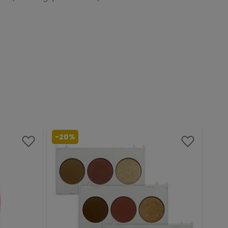
-
20%