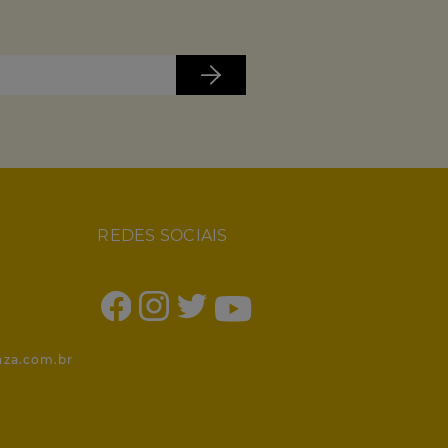
REDES SOCIAIS
1
nza.com.br