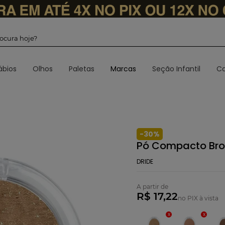
 procura hoje?
ábios
Olhos
Paletas
Marcas
Seção Infantil
Ca
-
30
%
Pó Compacto Bron
DRIDE
A partir de
R$ 17,22
no PIX à vista