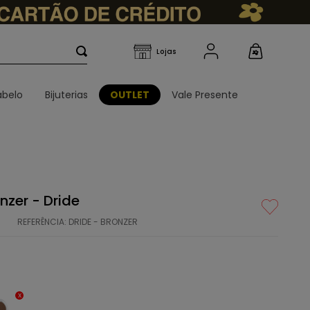
belo
Bijuterias
OUTLET
Vale Presente
zer - Dride
REFERÊNCIA
:
DRIDE - BRONZER