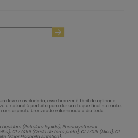
a leve e aveludada, esse bronzer é fácil de aplicar e
 e natural é perfeito para dar um toque final na make,
m um aspecto bronzeado e iluminado o dia todo.
Liquidum (Petrolato liquido), Phenoxyethanol
lho), CI 77499 (Oxido de ferro preto), CI 77019 (Mica), CI
 (Flúor Flogopita sintético).