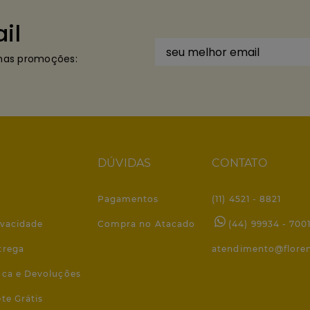
il
imas promoções:
DÚVIDAS
CONTATO
Pagamentos
(11) 4521 - 8821
ivacidade
Compra no Atacado
(44) 99934 - 700
trega
atendimento@flore
roca e Devoluções
ete Grátis