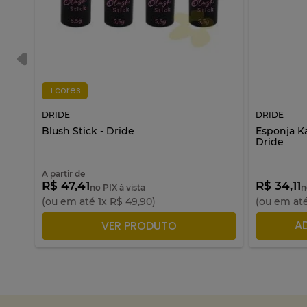
+cores
DRIDE
DRIDE
6
Blush Stick - Dride
Esponja K
Dride
A partir de
R$ 47,41
R$ 34,11
no PIX à vista
n
(ou em até
1
x
R$
49
,
90
)
(ou em at
ADICIONAR À SACOLA
A
VER PRODUTO