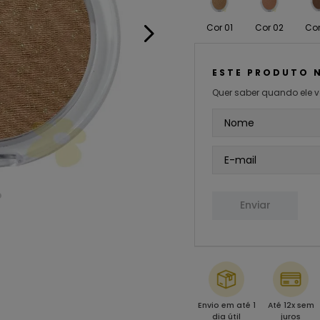
Cor 01
Cor 02
Cor
ESTE PRODUTO 
Quer saber quando ele v
Enviar
Envio em até 1
Até 12x sem
dia útil
juros