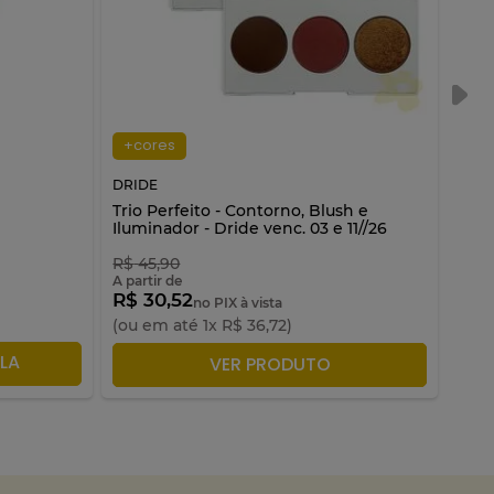
+cores
DRIDE
DRID
Trio Perfeito - Contorno, Blush e
Lápi
Iluminador - Dride venc. 03 e 11//26
venc
R$
45
,
90
A partir de
R$ 30,52
no PIX à vista
(ou em até
1
x
R$
36
,
72
)
LA
ADICIONAR À SACOLA
VER PRODUTO