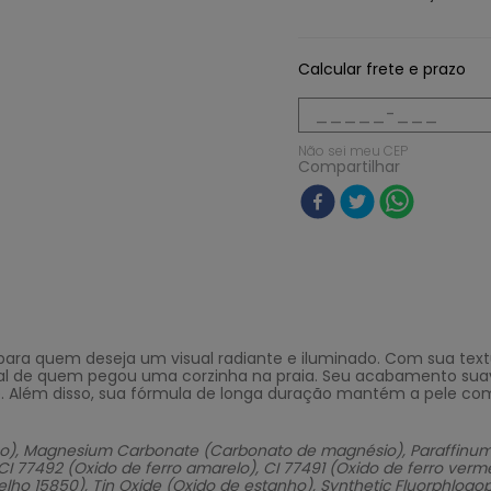
Calcular frete e prazo
Não sei meu CEP
Compartilhar
ara quem deseja um visual radiante e iluminado. Com sua textur
al de quem pegou uma corzinha na praia. Seu acabamento suave
. Além disso, sua fórmula de longa duração mantém a pele co
inco), Magnesium Carbonate (Carbonato de magnésio), Paraffinum 
 CI 77492 (Oxido de ferro amarelo), CI 77491 (Oxido de ferro verme
o 15850), Tin Oxide (Oxido de estanho), Synthetic Fluorphlogopite