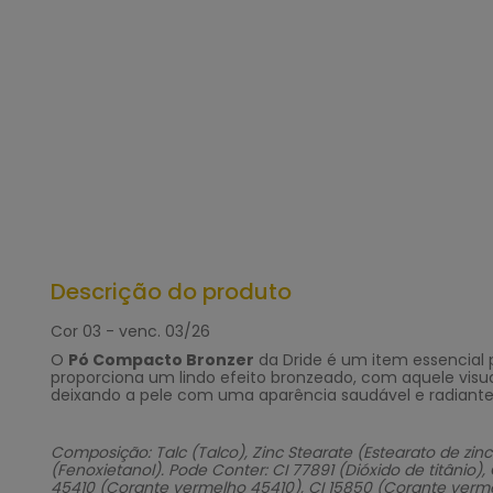
Descrição do produto
Cor 03 - venc. 03/26
O
Pó Compacto Bronzer
da Dride é um item essencial p
proporciona um lindo efeito bronzeado, com aquele visu
deixando a pele com uma aparência saudável e radiante
Composição: Talc (Talco), Zinc Stearate (Estearato de z
(Fenoxietanol). Pode Conter: CI 77891 (Dióxido de titânio),
45410 (Corante vermelho 45410), CI 15850 (Corante vermelh