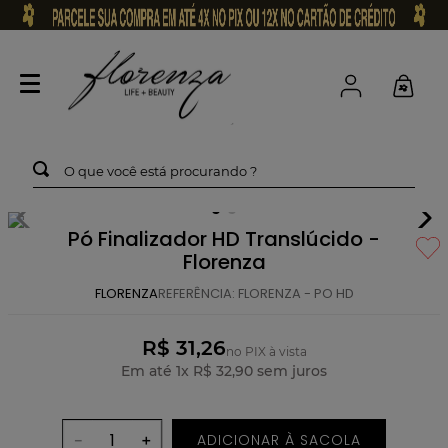
O que você está procurando ?
Pó Finalizador HD Translúcido -
Florenza
FLORENZA
REFERÊNCIA
:
FLORENZA - PO HD
R$ 31,26
no PIX à vista
Em até
1
x
R$
32
,
90
sem juros
ADICIONAR À SACOLA
－
＋