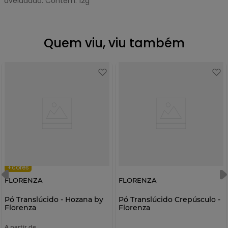
aveludado. Contém: 12g
Quem viu, viu também
+cores
FLORENZA
FLORENZA
Pó Translúcido - Hozana by
Pó Translúcido Crepúsculo -
Florenza
Florenza
A partir de