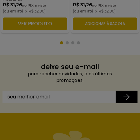
R$ 31,26
R$ 31,26
no PIX à vista
no PIX à vista
(ou em até
1
x
R$
32
,
90
)
(ou em até
1
x
R$
32
,
90
)
VER PRODUTO
ADICIONAR À SACOLA
ADICIONAR À SACOLA
deixe seu e-mail
para receber novidades, e as últimas
promoções: