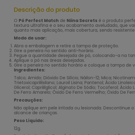
Descrição do produto
O
Pó Perfect Match
de
Niina Secrets
é o produto perfe
textura ultrafina e o seu acabamento aveludado, que vai
quanto mais aplicação, mais cobertura, sendo resisten
Modo de usar:
Abra a embalagem e retire a tampa de proteção.
Gire a peneira no sentido anti-horário.
Pegue a quantidade desejada de pó, colocando-a na ta
Aplique o pó nas áreas desejadas.
Gire a peneira no sentido horário e coloque a tampa de v
Ingredientes:
Talco; Amido; Dióxido De Silício; Náilon-12; Mica; Nicotinam
Trietoxicaprililsilano; Lauroil Lisina; Pantenol; Ácido Linol
Glicerol; Caprililglicol; Alginato De Sódio; Tocoferol; Ác
De Ferro Amarelo; Óxido De Ferro Vermelho; Óxido De Ferr
Precauções:
Não aplique em pele irritada ou lesionada. Descontinue 
alcance de crianças.
Peso Líquido:
12g.