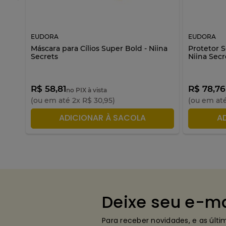
EUDORA
EUDORA
Máscara para Cílios Super Bold - Niina
Protetor S
Secrets
Niina Secr
R$ 58,81
R$ 78,76
no PIX à vista
(ou em até
2
x
R$
30
,
95
)
(ou em at
ADICIONAR À SACOLA
A
Deixe seu e-ma
Para receber novidades, e as últ