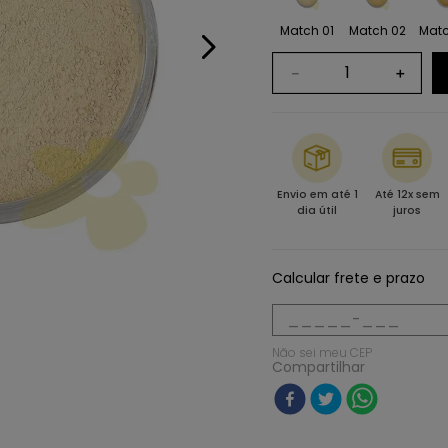
Match 01
Match 02
Matc
－
＋
Envio em até 1
Até 12x sem
dia útil
juros
Calcular frete e prazo
Não sei meu CEP
Compartilhar