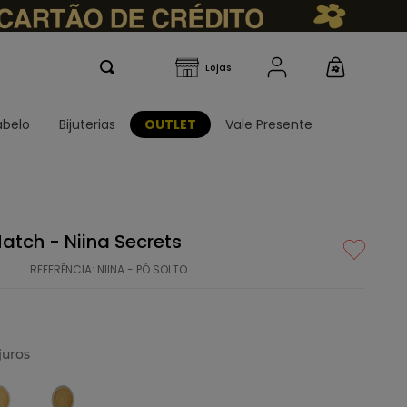
belo
Bijuterias
OUTLET
Vale Presente
Match - Niina Secrets
REFERÊNCIA
:
NIINA - PÓ SOLTO
juros