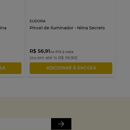
EUDORA
EUD
ina
Pincel de Iluminador - Niina Secrets
Pinc
R$ 56,91
R$ 
no PIX à vista
(ou em até
1
x
R$
59
,
90
)
(ou 
LA
ADICIONAR À SACOLA