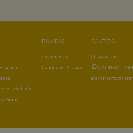
DÚVIDAS
CONTATO
Pagamentos
(11) 4521 - 8821
ivacidade
Compra no Atacado
(44) 99934 - 700
trega
atendimento@flore
roca e Devoluções
ete Grátis