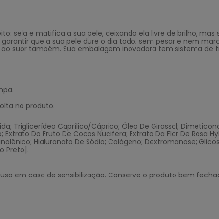
ito: sela e matifica a sua pele, deixando ela livre de brilho, m
 garantir que a sua pele dure o dia todo, sem pesar e nem marc
te ao suor também.
Sua embalagem inovadora tem sistema de tr
mpa.
olta no produto.
ida; Triglicerídeo Caprílico/Cáprico; Óleo De Girassol; Dimeticona;
eico; Extrato Do Fruto De Cocos Nucifera; Extrato Da Flor De Rosa Hy
ido Linolênico; Hialuronato De Sódio; Colágeno; Dextromanose; Glic
o Preto].
o uso em caso de sensibilização. Conserve o produto bem fechad