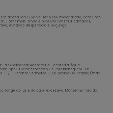
as sem acomular! O pó vai ser o seu maior aliado, com uma
ar. E tem mais, ainda é possível construir camadas,
ava, evitando desperdício e bagunça.
 Etilexilglicerina; Acetato De Tocoferila; Água;
brid; Dipoli-Hidroxiestearato De Polietilenoglicol-30;
ose. [+/-: Corante Vermelho 1580; Dióxido De Titânio; Óxido
o, longe da luz e do calor excessivo. Mantenha fora do