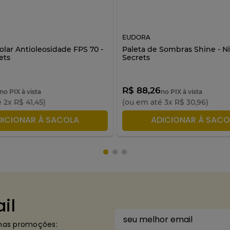
EUDORA
olar Antioleosidade FPS 70 -
Paleta de Sombras Shine - Ni
ets
Secrets
R$ 88,26
no PIX à vista
no PIX à vista
é
2
x
R$
41
,
45
)
(ou em até
3
x
R$
30
,
96
)
DICIONAR À SACOLA
ADICIONAR À SACO
il
imas promoções: