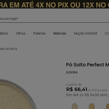
 procura hoje?
ábios
Olhos
Paletas
Marcas
Seção Infantil
Ca
IINA SECRETS
Pó Solto Perfect 
EUDORA
A partir de
R$ 66,41
no PIX à vista
Em até
2
x
R$
34
,
95
sem 