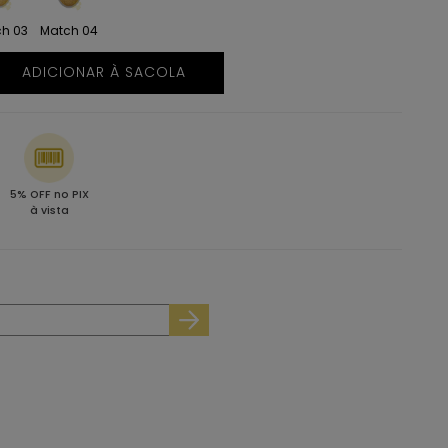
h 03
Match 04
ADICIONAR À SACOLA
5% OFF no PIX
à vista