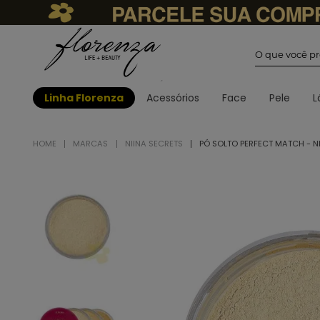
O que você
Linha Florenza
Acessórios
Face
Pele
L
MARCAS
NIINA SECRETS
PÓ SOLTO PERFECT MATCH - N