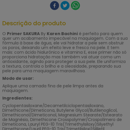
Descrição do produto
O
Primer SAKURA
By
Karen Bachini
é perfeito para quem
quer um acabamento impecável na maquiagem. Com a sua
fórmula à base de água, ele vai hidratar a pele sem obstruir
os poros, deixando um efeito leve e fresco na pele. E tem
mais: com ácido hialurônico e vitamina E, esse primer não só
proporciona hidratação mas também vai atuar como um
antioxidante, agindo para proteger a sua pele. Ele uniformiza
a textura, controla o brilho e a oleosidade, preparando sua
pele para uma maquiagem maravilhosa.
Modo de usar:
Aplique uma camada fina de pele limpa antes da
maquiagem.
Ingredientes:
Cyclopentasiloxane/Decametilciclopentasiloxano,
Dimethicone/Dimeticona, Butylene Glycol/Butilenoglicol,
Dimethiconol/Dimeticonol, Magnesium Stearate/Estearato
de Magnésio, Dimethicone Crosspolymer/Crospolímero de
Dimeticona, Lauryl PEG-10 Tris(Trimethylsiloxy)Silyethyl
Dimethicone/Lauril PEG-10 Tris(Trimetilsiloxi)Sililetil