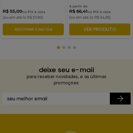
A partir de
R$ 55,00
R$ 66,41
no PIX à vista
no PIX à vista
(ou em até
1
x
R$
57
,
90
)
(ou em até
2
x
R$
34
,
95
)
VER PRODUTO
ADICIONAR À SACOLA
ADICIONAR À SACOLA
deixe seu e-mail
para receber novidades, e as últimas
promoções: