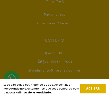
DÚVIDAS
Pagamentos
Compra no Atacado
CONTATO
(11) 4521 - 8821
(44) 99934 - 7001
atendimento@florenza.com.br
Esse site salva seu histórico de uso. Ao continuar
REDES SOCIAIS
ACEITAR
navegando nele, entendemos que você concorda com
a nossa
Política de Privacidade
.