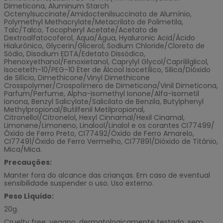
Dimeticona, Aluminum Starch
Octenylsuccinate/Amidoctenilsuccinato de Alumínio,
Polymethyl Methacrylate/Metacrilato de Polimetila,
Talc/Talco, Tocopheryl Acetate/Acetato de
Dextroalfatocoferol, Aqua/Água, Hyaluronic Acid/Ácido
Hialurônico, Glycerin/Glicerol, Sodium Chloride/Cloreto de
Sódio, Disodium EDTA/Edetato Dissódico,
Phenoxyethanol/Fenoxietanol, Caprylyl Glycol/Caprililglicol,
Isoceteth-10/PEG-10 Éter de Álcool Isocetílico, Silica/Dióxido
de Silício, Dimethicone/Vinyl Dimethicone
Crosspolymer/Crospolímero de Dimeticona/Vinil Dimeticona,
Parfum/Perfume, Alpha-Isomethyl Ionone/Alfa-Isometil
Ionona, Benzyl Salicylate/Salicilato de Benzila, Butylphenyl
Methylpropional/Butilfenil Metilpropional,
Citronellol/Citronelol, Hexyl Cinnamal/Hexil Cinamal,
Limonene/Limoneno, Linalool/Linalol e os corantes CI77499/
Óxido de Ferro Preto, CI77492/Óxido de Ferro Amarelo,
CI77491/Óxido de Ferro Vermelho, CI77891/Dióxido de Titânio,
Mica/Mica.
Precauções:
Manter fora do alcance das crianças. Em caso de eventual
sensibilidade suspender o uso. Uso externo.
Peso Líquido:
20g.
Cruelty free, vegano, dermatologicamente testado, sem