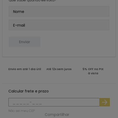
Quer saber quando ele volta?
Enviar
Envio em até 1 dia útil
Até 12x sem juros
5% OFF no PIX
à vista
Calcular frete e prazo
Não sei meu CEP
Compartilhar