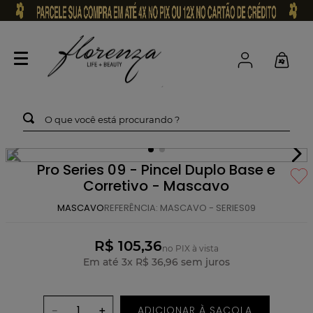
O que você está procurando ?
Pro Series 09 - Pincel Duplo Base e
Corretivo - Mascavo
MASCAVO
REFERÊNCIA
:
MASCAVO - SERIES09
R$ 105,36
no PIX à vista
Em até
3
x
R$
36
,
96
sem juros
ADICIONAR À SACOLA
－
＋