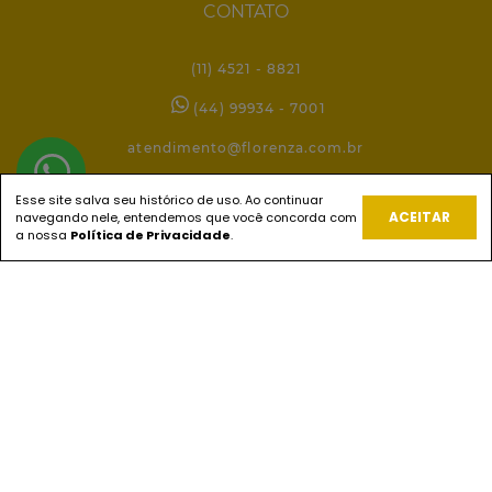
CONTATO
(11) 4521 - 8821
(44) 99934 - 7001
atendimento@florenza.com.br
Esse site salva seu histórico de uso. Ao continuar
ACEITAR
navegando nele, entendemos que você concorda com
REDES SOCIAIS
a nossa
Política de Privacidade
.
PAGUE COM
ENVIOS