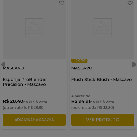
+cores
MASCAVO
MASCAVO
Esponja ProBlender
Flush Stick Blush - Mascavo
Precision - Mascavo
A partir de
R$ 28,40
R$ 94,91
no PIX à vista
no PIX à vista
(ou em até
1
x
R$
29
,
90
)
(ou em até
3
x
R$
33
,
30
)
VER PRODUTO
ADICIONAR À SACOLA
ADICIONAR À SACOLA