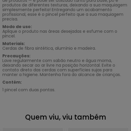
de produtos — e pode ser utilizado tanto para base, pó e
produtos de diferentes texturas, deixando a sua maquiagem
simplesmente perfeita! Entregando um acabamento
profissional, esse é o pincel perfeito que a sua maquiagem
precisa.
Modo de uso:
Aplique o produto nas áreas desejadas e esfume com o
pincel.
Materiais:
Cerdas de fibra sintética, alumínio e madeira.
Precauções:
Lave regularmente com sabão neutro e água morna,
deixando secar ao ar livre na posição horizontal. Evite o
contato direto das cerdas com superfícies sujas para
manter a higiene. Mantenha fora do alcance de crianças.
Contém:
1 pincel com duas pontas.
Quem viu, viu também