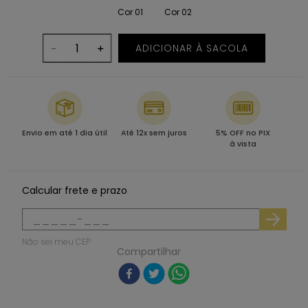
Cor 01
Cor 02
ADICIONAR À SACOLA
－
＋
Envio em até 1 dia útil
Até 12x sem juros
5% OFF no PIX
à vista
Calcular frete e prazo
Não sei meu CEP
Compartilhar