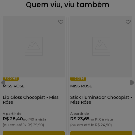
Quem viu, viu também
+cores
+cores
MISS RÔSE
MISS RÔSE
Lip Gloss Chocopist - Miss
Stick Iluminador Chocopist -
Rôse
Miss Rôse
A partir de
A partir de
R$ 28,40
R$ 23,65
no PIX à vista
no PIX à vista
(ou em até
1
x
R$
29
,
90
)
(ou em até
1
x
R$
24
,
90
)