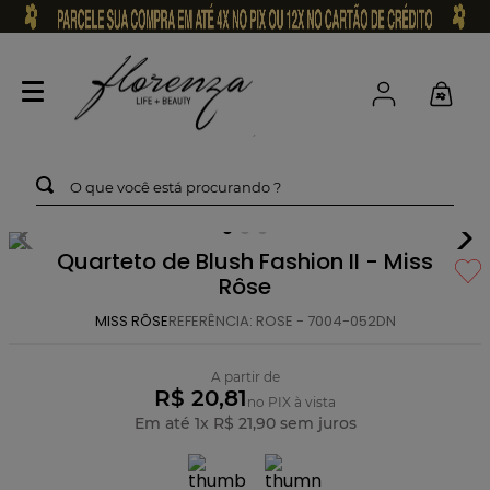
O que você está procurando ?
Quarteto de Blush Fashion II - Miss
Rôse
MISS RÔSE
REFERÊNCIA
:
ROSE - 7004-052DN
A partir de
R$ 20,81
no PIX à vista
Em até
1
x
R$
21
,
90
sem juros