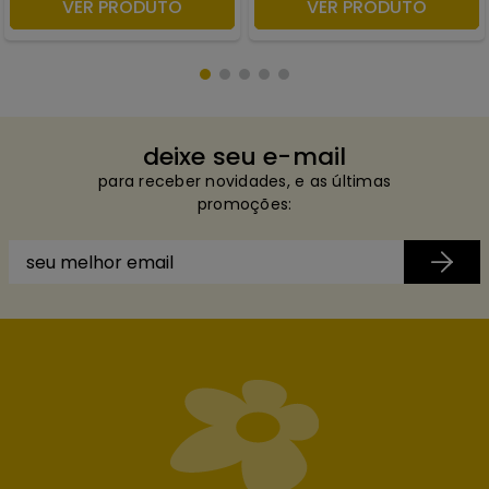
VER PRODUTO
VER PRODUTO
ADICIONAR À SACOLA
ADICIONAR À SACOLA
deixe seu e-mail
para receber novidades, e as últimas
promoções: