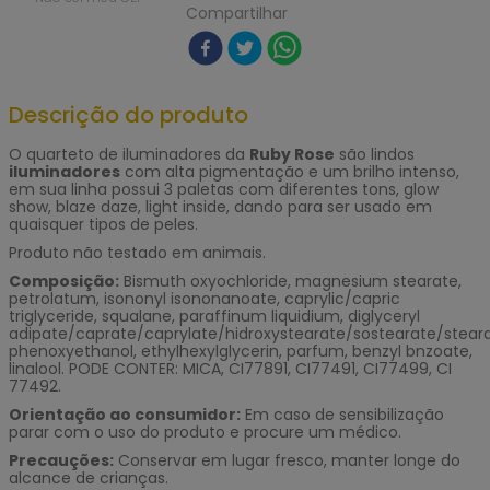
Compartilhar
Descrição do produto
O quarteto de iluminadores da
Ruby Rose
são lindos
iluminadores
com alta pigmentação e um brilho intenso,
em sua linha possui 3 paletas com diferentes tons, glow
show, blaze daze, light inside, dando para ser usado em
quaisquer tipos de peles.
Produto não testado em animais.
Composição:
Bismuth oxyochloride, magnesium stearate,
petrolatum, isononyl isononanoate, caprylic/capric
triglyceride, squalane, paraffinum liquidium, diglyceryl
adipate/caprate/caprylate/hidroxystearate/sostearate/steara
phenoxyethanol, ethylhexylglycerin, parfum, benzyl bnzoate,
linalool. PODE CONTER: MICA, CI77891, CI77491, CI77499, CI
77492.
Orientação ao consumidor:
Em caso de sensibilização
parar com o uso do produto e procure um médico.
Precauções:
Conservar em lugar fresco, manter longe do
alcance de crianças.