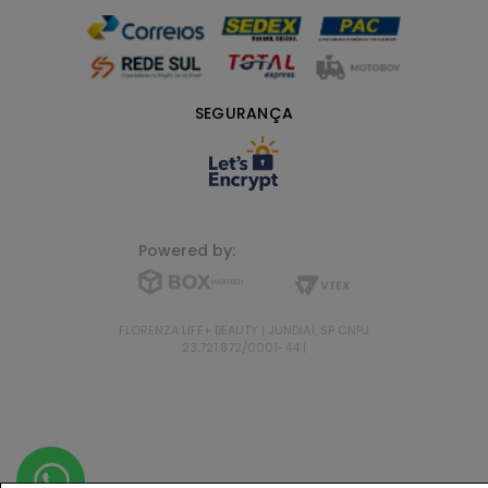
SEGURANÇA
Powered by:
FLORENZA LIFE+ BEAUTY | JUNDIAÍ, SP CNPJ
23.721.872/0001-44 |