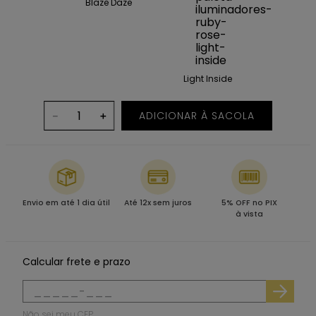
Blaze Daze
Light Inside
ADICIONAR À SACOLA
－
＋
Envio em até 1 dia útil
Até 12x sem juros
5% OFF no PIX
à vista
Calcular frete e prazo
Não sei meu CEP