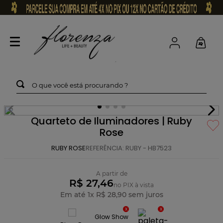
O que você está procurando ?
Quarteto de Iluminadores | Ruby
Rose
RUBY ROSE
REFERÊNCIA
:
RUBY - HB7523
A partir de
R$ 27,46
no PIX à vista
Em até
1
x
R$
28
,
90
sem juros
Glow Show