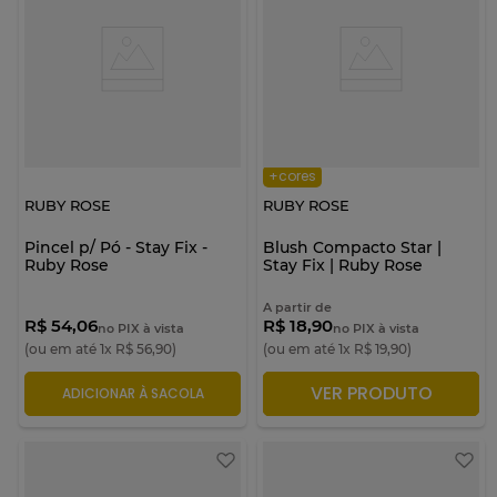
+cores
RUBY ROSE
RUBY ROSE
Pincel p/ Pó - Stay Fix -
Blush Compacto Star |
Ruby Rose
Stay Fix | Ruby Rose
A partir de
R$ 54,06
R$ 18,90
no PIX à vista
no PIX à vista
(ou em até
1
x
R$
56
,
90
)
(ou em até
1
x
R$
19
,
90
)
VER PRODUTO
ADICIONAR À SACOLA
ADICIONAR À SACOLA