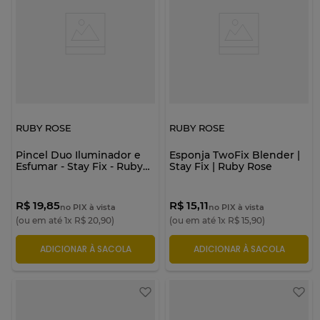
RUBY ROSE
RUBY ROSE
Pincel Duo Iluminador e
Esponja TwoFix Blender |
Esfumar - Stay Fix - Ruby
Stay Fix | Ruby Rose
Rose
R$ 19,85
R$ 15,11
no PIX à vista
no PIX à vista
(ou em até
1
x
R$
20
,
90
)
(ou em até
1
x
R$
15
,
90
)
ADICIONAR À SACOLA
ADICIONAR À SACOLA