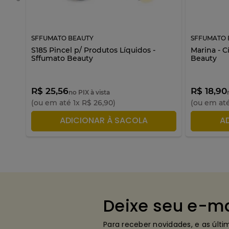
SFFUMATO BEAUTY
SFFUMATO 
S185 Pincel p/ Produtos Líquidos -
Marina - C
Sffumato Beauty
Beauty
R$ 25,56
R$ 18,90
no PIX à vista
(ou em até
1
x
R$
26
,
90
)
(ou em at
ADICIONAR À SACOLA
A
Deixe seu e-ma
Para receber novidades, e as últ