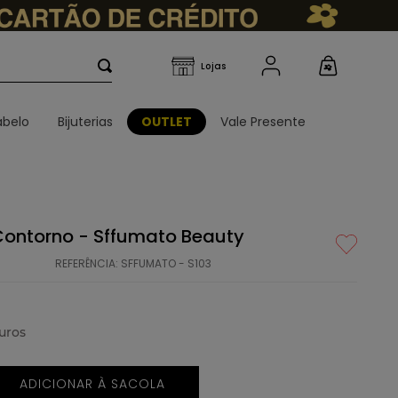
belo
Bijuterias
OUTLET
Vale Presente
 Contorno - Sffumato Beauty
REFERÊNCIA
:
SFFUMATO - S103
uros
ADICIONAR À SACOLA