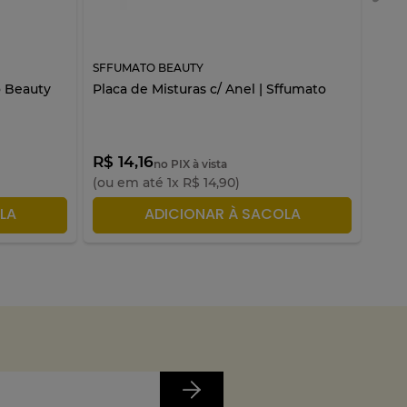
SFFUMATO BEAUTY
SFFU
o Beauty
Placa de Misturas c/ Anel | Sffumato
S175
Bea
R$ 14,16
R$ 
no PIX à vista
(ou em até
1
x
R$
14
,
90
)
(ou 
LA
ADICIONAR À SACOLA