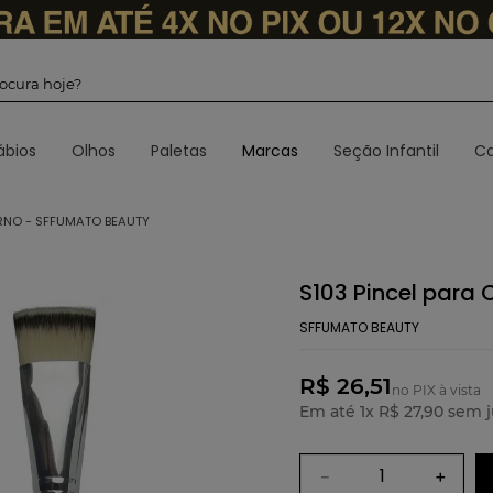
 procura hoje?
ábios
Olhos
Paletas
Marcas
Seção Infantil
Ca
RNO - SFFUMATO BEAUTY
S103 Pincel para
SFFUMATO BEAUTY
R$ 26,51
no PIX à vista
Em até
1
x
R$
27
,
90
sem j
－
＋