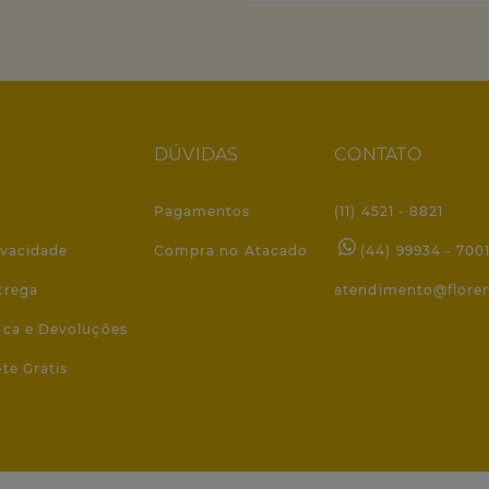
DÚVIDAS
CONTATO
Pagamentos
(11) 4521 - 8821
ivacidade
Compra no Atacado
(44) 99934 - 700
trega
atendimento@flore
roca e Devoluções
ete Grátis