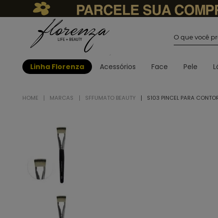
O que você
Linha Florenza
Acessórios
Face
Pele
L
MARCAS
SFFUMATO BEAUTY
S103 PINCEL PARA CONTO