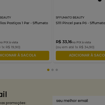
BEAUTY
SFFUMATO BEAUTY
ílios Postiços 1 Par - Sffumato
S111 Pincel para Pó - Sffumat
R$ 33,16
no PIX à vista
no PIX à vista
é
1
x
R$
19
,
90
)
(ou em até
1
x
R$
34
,
90
)
DICIONAR À SACOLA
ADICIONAR À SACO
il
imas promoções: