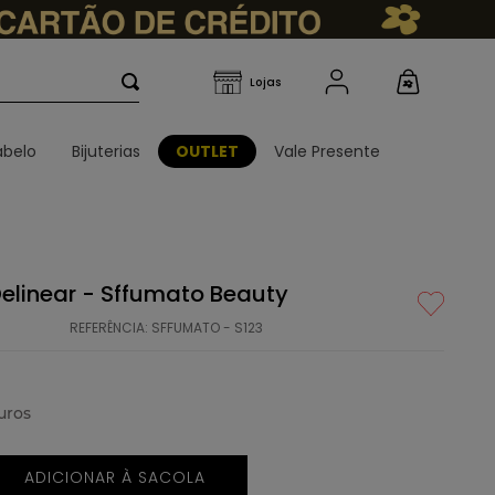
belo
Bijuterias
OUTLET
Vale Presente
Delinear - Sffumato Beauty
REFERÊNCIA
:
SFFUMATO - S123
uros
ADICIONAR À SACOLA