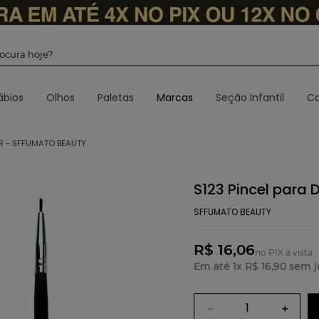
 procura hoje?
ábios
Olhos
Paletas
Marcas
Seção Infantil
Ca
AR - SFFUMATO BEAUTY
S123 Pincel para 
SFFUMATO BEAUTY
R$ 16,06
no PIX à vista
Em até
1
x
R$
16
,
90
sem j
－
＋