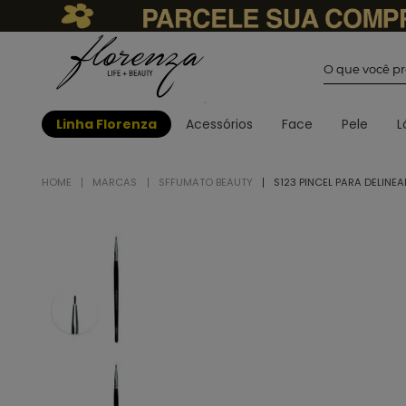
O que você
Linha Florenza
Acessórios
Face
Pele
L
MARCAS
SFFUMATO BEAUTY
S123 PINCEL PARA DELINE