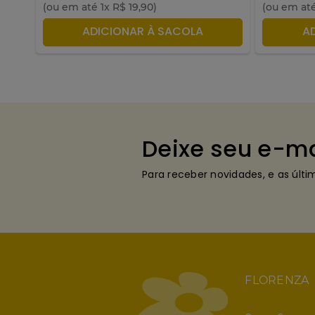
(ou em até
1
x
R$
19
,
90
)
(ou em at
ADICIONAR À SACOLA
A
Deixe seu e-ma
Para receber novidades, e as últ
FLORENZA