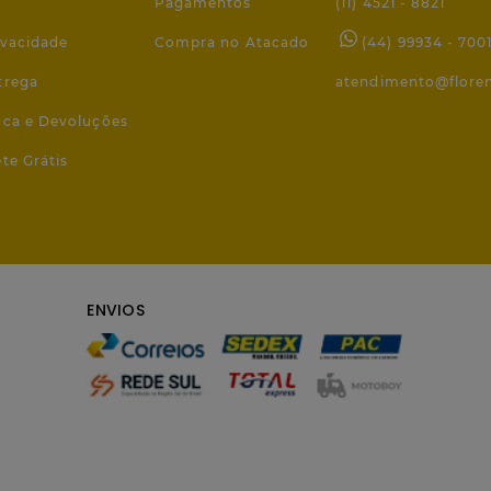
Pagamentos
(11) 4521 - 8821
ivacidade
Compra no Atacado
(44) 99934 - 700
trega
atendimento@flore
roca e Devoluções
ete Grátis
ENVIOS