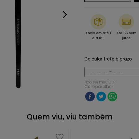
Envio em até 1
Até 12x sem
dia útil
juros
Calcular frete e prazo
Não sei meu CEP
Compartilhar
Quem viu, viu também