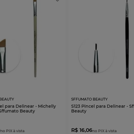
BEAUTY
SFFUMATO BEAUTY
l para Delinear - Michelly
S123 Pincel para Delinear - S
Sffumato Beauty
Beauty
0
R$ 16,06
no PIX à vista
no PIX à vista