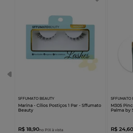
SFFUMATO BEAUTY
SFFUMATO 
Marina - Cílios Postiços 1 Par - Sffumato
M305 Pince
Beauty
Palma by 
R$ 18,90
R$ 24,6
no PIX à vista