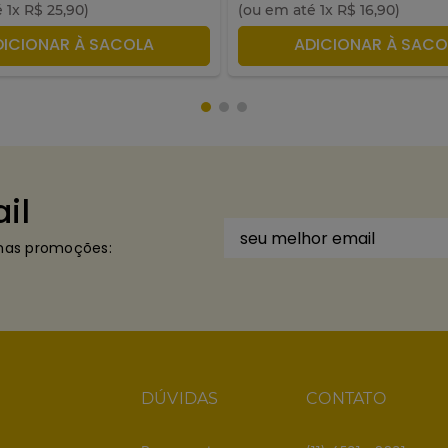
é
1
x
R$
25
,
90
)
(ou em até
1
x
R$
16
,
90
)
DICIONAR À SACOLA
ADICIONAR À SACO
il
imas promoções:
DÚVIDAS
CONTATO