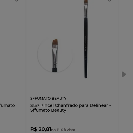
SFFUMATO BEAUTY
SFFU
ffumato
S157 Pincel Chanfrado para Delinear -
S161
Sffumato Beauty
Bea
R$ 20,81
R$ 
no PIX à vista