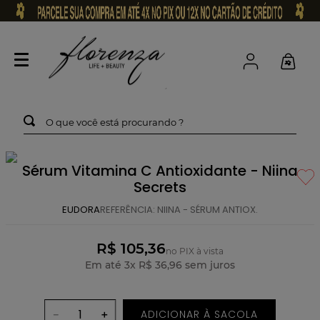
O que você está procurando ?
Sérum Vitamina C Antioxidante - Niina
Secrets
EUDORA
REFERÊNCIA
:
NIINA - SÉRUM ANTIOX.
R$ 105,36
no PIX à vista
Em até
3
x
R$
36
,
96
sem juros
ADICIONAR À SACOLA
－
＋