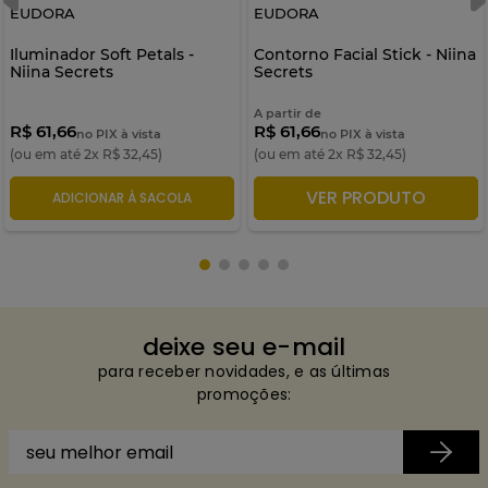
EUDORA
EUDORA
Iluminador Soft Petals -
Contorno Facial Stick - Niina
Niina Secrets
Secrets
A partir de
R$ 61,66
R$ 61,66
no PIX à vista
no PIX à vista
(ou em até
2
x
R$
32
,
45
)
(ou em até
2
x
R$
32
,
45
)
VER PRODUTO
ADICIONAR À SACOLA
ADICIONAR À SACOLA
deixe seu e-mail
para receber novidades, e as últimas
promoções: