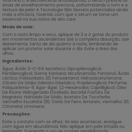
Vitamina C e Microesferas Antioxidantes, o sérum previne os
sinais de envelhecimento precoce, uniformizando o tom e a
textura da pele! A Tecnologia Skin Secrets potencializa ainda
mais a eficácia, fazendo com que o sérum se torne um
essencial na sua rotina de skin care.
Modo de usar:
Com o rosto limpo e seco, aplique de 3 a 4 gotas do produto
em movimentos ascendentes até a completa absorção. Use
diariamente, tanto de dia quanto à noite, lembrando de
aplicar um protetor solar durante o dia. Evite a área dos
olhos.
Ingredientes:
Água; Ácido 3-O-Etil Ascórbico; Dipropilenoglicol;
Pentilenoglicol; Goma Xantana; Nicotinamida; Pantenol; Ácido
Láctico; Polissorbato 20; Fenoxietanol; Hidroxiacetofenona;
Citrato De Sódio; Edetato Dissódico; Propilenoglicol; Perfume;
Poliquatérnio-11; Ágar-Ágar; 1,2-Hexanodiol; Caprililglicol; Óleo
De Rícino Hidrogenado Etoxilado; Ascorbil Fosfato De
Magnésio; Hidróxido De Sódio; Acetato De Tocoferila;
Vermelho Escarlate 125; Óxido De Ferro Amarelo; Vermelho 30;
Citronelol; Limoneno.
Precauções:
Evite o contato com os olhos. Se isso acontecer, enxágue
com água em abundância. Não aplique em pele irritada ou
lesionada. Suspenda o uso se ocorrer sensibilização.