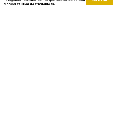
a nossa
Política de Privacidade
.
PAGUE COM
ENVIOS
SEGURANÇA