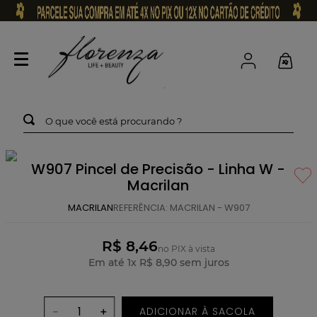
O que você está procurando ?
W907 Pincel de Precisão - Linha W -
Macrilan
MACRILAN
REFERÊNCIA
:
MACRILAN - W907
R$ 8,46
no PIX à vista
Em até
1
x
R$
8
,
90
sem juros
ADICIONAR À SACOLA
－
＋