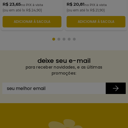
R$ 23,65
R$ 20,81
no PIX à vista
no PIX à vista
(ou em até
1
x
R$
24
,
90
)
(ou em até
1
x
R$
21
,
90
)
ADICIONAR À SACOLA
ADICIONAR À SACOLA
deixe seu e-mail
para receber novidades, e as últimas
promoções: