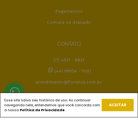
Pagamentos
Compra no Atacado
CONTATO
(11) 4521 - 8821
(44) 99934 - 7001
atendimento@florenza.com.br
Esse site salva seu histórico de uso. Ao continuar
REDES SOCIAIS
ACEITAR
navegando nele, entendemos que você concorda com
a nossa
Política de Privacidade
.