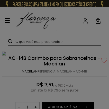
O que você está procurando ?
AC-14B Carimbo para Sobrancelhas -
Macrilan
MACRILAN
REFERÊNCIA
:
MACRILAN - AC-14B
R$ 7,51
no PIX à vista
Em até
1
x
R$
7
,
90
sem juros
ADICIONAR À SACOLA
－
＋