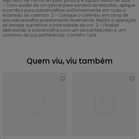
seja feito de forma simples, prática e rápida. Modo de usar: 1
- Com auxílio de um pincel para sombra da Macrilan, aplique
a sombra para sobrancelhas uniformemente em toda a
extensão do carimbo. 2 - Coloque o carimbo em cima de
sua sobrancelha pressionando levemente. Repita a operação
se desejar aumentar a intensidade da cor. 3 - Finalize
delineando a sobrancelha com um pincel Macrilan e um
corretivo de sua preferência. Contém: 1 par
Quem viu, viu também