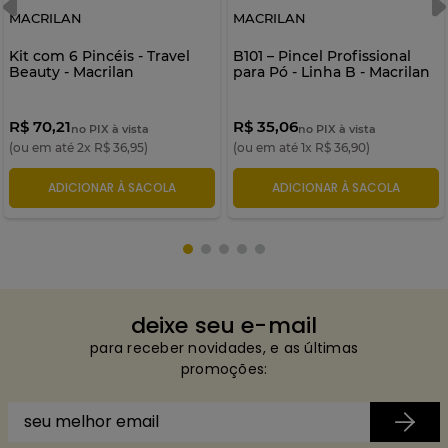
MACRILAN
MACRILAN
Kit com 6 Pincéis - Travel
B101 – Pincel Profissional
Beauty - Macrilan
para Pó - Linha B - Macrilan
R$ 70,21
R$ 35,06
no PIX à vista
no PIX à vista
(ou em até
2
x
R$
36
,
95
)
(ou em até
1
x
R$
36
,
90
)
ADICIONAR À SACOLA
ADICIONAR À SACOLA
deixe seu e-mail
para receber novidades, e as últimas
promoções: