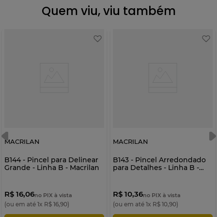
Quem viu, viu também
MACRILAN
MACRILAN
B144 - Pincel para Delinear
B143 - Pincel Arredondado
Grande - Linha B - Macrilan
para Detalhes - Linha B -
Macrilan
R$ 16,06
R$ 10,36
no PIX à vista
no PIX à vista
(ou em até
1
x
R$
16
,
90
)
(ou em até
1
x
R$
10
,
90
)