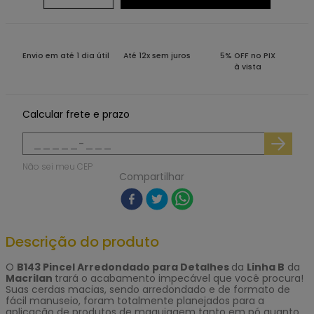
Envio em até 1 dia útil
Até 12x sem juros
5% OFF no PIX
à vista
Calcular frete e prazo
Não sei meu CEP
Compartilhar
Descrição do produto
O
B143 Pincel Arredondado para Detalhes
da
Linha B
da
Macrilan
trará o acabamento impecável que você procura!
Suas cerdas macias, sendo arredondado e de formato de
fácil manuseio, foram totalmente planejados para a
aplicação
de produtos de maquiagem tanto em pó quanto