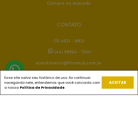
Compra no Atacado
CONTATO
(11) 4521 - 8821
(44) 99934 - 7001
atendimento@florenza.com.br
Esse site salva seu histórico de uso. Ao continuar
ACEITAR
navegando nele, entendemos que você concorda com
REDES SOCIAIS
a nossa
Política de Privacidade
.