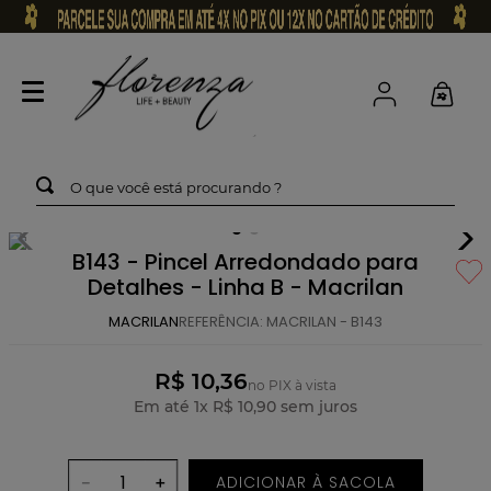
O que você está procurando ?
B143 - Pincel Arredondado para
Detalhes - Linha B - Macrilan
MACRILAN
REFERÊNCIA
:
MACRILAN - B143
R$ 10,36
no PIX à vista
Em até
1
x
R$
10
,
90
sem juros
ADICIONAR À SACOLA
－
＋