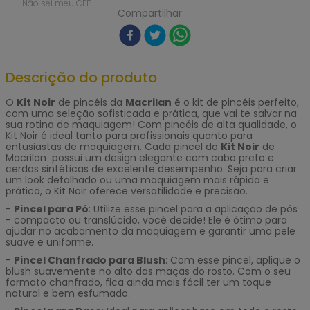
Não sei meu CEP
Compartilhar
Descrição do produto
O
Kit Noir
de pincéis da
Macrilan
é o kit de pincéis perfeito,
com uma seleção sofisticada e prática, que vai te salvar na
sua rotina de maquiagem! Com pincéis de alta qualidade, o
Kit Noir é ideal tanto para profissionais quanto para
entusiastas de maquiagem. Cada pincel do
Kit Noir
de
Macrilan possui um design elegante com cabo preto e
cerdas sintéticas de excelente desempenho. Seja para criar
um look detalhado ou uma maquiagem mais rápida e
prática, o Kit Noir oferece versatilidade e precisão.
-
Pincel para Pó
: Utilize esse pincel para a aplicação de pós
- compacto ou translúcido, você decide! Ele é ótimo para
ajudar no acabamento da maquiagem e garantir uma pele
suave e uniforme.
-
Pincel Chanfrado para Blush
: Com esse pincel, aplique o
blush suavemente no alto das maçãs do rosto. Com o seu
formato chanfrado, fica ainda mais fácil ter um toque
natural e bem esfumado.