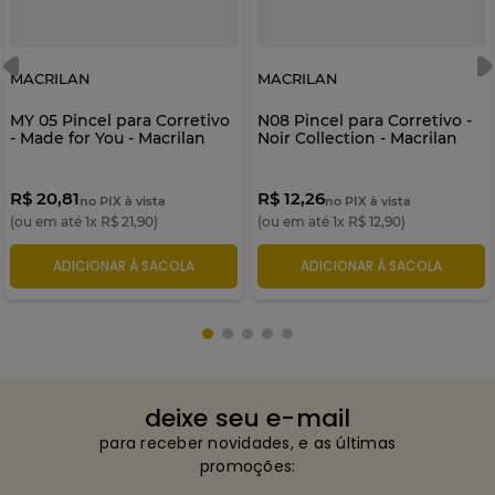
MACRILAN
MACRILAN
MY 05 Pincel para Corretivo
N08 Pincel para Corretivo -
- Made for You - Macrilan
Noir Collection - Macrilan
R$ 20,81
R$ 12,26
no PIX à vista
no PIX à vista
(ou em até
1
x
R$
21
,
90
)
(ou em até
1
x
R$
12
,
90
)
ADICIONAR À SACOLA
ADICIONAR À SACOLA
deixe seu e-mail
para receber novidades, e as últimas
promoções: