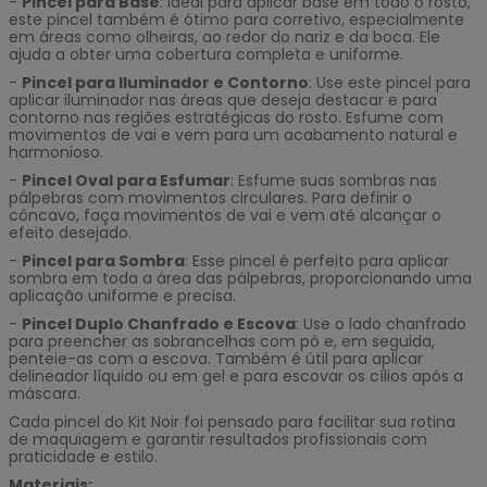
-
Pincel para Base
: Ideal para aplicar base em todo o rosto,
este pincel também é ótimo para corretivo, especialmente
em áreas como olheiras, ao redor do nariz e da boca. Ele
ajuda a obter uma cobertura completa e uniforme.
-
Pincel para Iluminador e Contorno
: Use este pincel para
aplicar iluminador nas áreas que deseja destacar e para
contorno nas regiões estratégicas do rosto. Esfume com
movimentos de vai e vem para um acabamento natural e
harmonioso.
-
Pincel Oval para Esfumar
: Esfume suas sombras nas
pálpebras com movimentos circulares. Para definir o
côncavo, faça movimentos de vai e vem até alcançar o
efeito desejado.
-
Pincel para Sombra
: Esse pincel é perfeito para aplicar
sombra em toda a área das pálpebras, proporcionando uma
aplicação uniforme e precisa.
-
Pincel Duplo Chanfrado e Escova
: Use o lado chanfrado
para preencher as sobrancelhas com pó e, em seguida,
penteie-as com a escova. Também é útil para aplicar
delineador líquido ou em gel e para escovar os cílios após a
máscara.
Cada pincel do Kit Noir foi pensado para facilitar sua rotina
de maquiagem e garantir resultados profissionais com
praticidade e estilo.
Materiais: