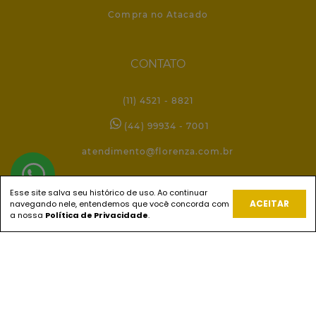
Compra no Atacado
CONTATO
(11) 4521 - 8821
(44) 99934 - 7001
atendimento@florenza.com.br
Esse site salva seu histórico de uso. Ao continuar
REDES SOCIAIS
ACEITAR
navegando nele, entendemos que você concorda com
a nossa
Política de Privacidade
.