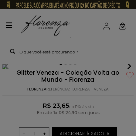
O que você está procurando ?
Glitter Veneza - Coleção Volta ao
Mundo - Florenza
FLORENZA
REFERÊNCIA
:
FLORENZA - VENEZA
R$ 23,65
no PIX à vista
Em até
1
x
R$
24
,
90
sem juros
ADICIONAR À SACOLA
－
＋