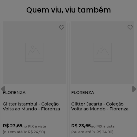
Quem viu, viu também
FLORENZA
FLORENZA
Glitter Istambul - Coleção
Glitter Jacarta - Coleção
Volta ao Mundo - Florenza
Volta ao Mundo - Florenza
R$ 23,65
R$ 23,65
no PIX à vista
no PIX à vista
(ou em até
1
x
R$
24
,
90
)
(ou em até
1
x
R$
24
,
90
)