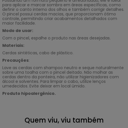
Possuindo um formato pequeno e arredondado, ele é ideal
para aplicar e marcar sombra em áreas específicas, como
definir o canto interno dos olhos e também corrigir detalhes.
O pincel possui cerdas macias, que proporcionam ótimo
controle, permitindo criar acabamentos detalhados com
maior facilidade.
Modo de usar:
Com o pincel, espalhe o produto nas áreas desejadas.
Materiais:
Cerdas sintéticas, cabo de plástico.
Precauções
:
Lave as cerdas com shampoo neutro e seque naturalmente
sobre uma toalha com o pincel deitado. Não molhar as
cerdas dentro da ponteira, não utilizar higienizadores com
álcool e solventes. Para limpar o cabo, utilize lenços
umedecidos. Evite deixar em local úmido.
Produto hipoalergênico.
Quem viu, viu também