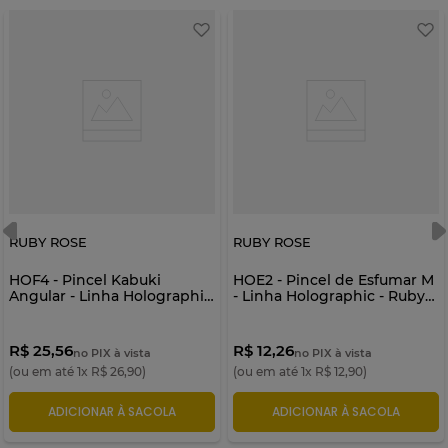
RUBY ROSE
RUBY ROSE
HOF4 - Pincel Kabuki
HOE2 - Pincel de Esfumar M
Angular - Linha Holographic
- Linha Holographic - Ruby
- Ruby Rose
Rose
R$ 25,56
R$ 12,26
no PIX à vista
no PIX à vista
(ou em até
1
x
R$
26
,
90
)
(ou em até
1
x
R$
12
,
90
)
ADICIONAR À SACOLA
ADICIONAR À SACOLA