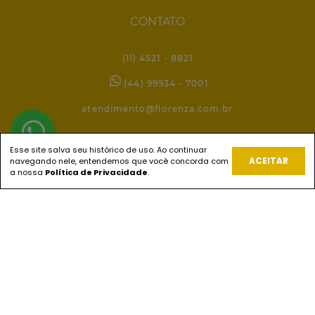
CONTATO
(11) 4521 - 8821
(44) 99934 - 7001
atendimento@florenza.com.br
Esse site salva seu histórico de uso. Ao continuar
REDES SOCIAIS
ACEITAR
navegando nele, entendemos que você concorda com
a nossa
Política de Privacidade
.
PAGUE COM