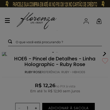
O que você está procurando ?
HOE6 - Pincel de Detalhes - Linha
Holographic - Ruby Rose
RUBY ROSE
REFERÊNCIA
:
RUBY - HBHOE6
R$ 12,26
no PIX à vista
Em até
1
x
R$
12
,
90
sem juros
ADICIONAR À SACOLA
－
＋